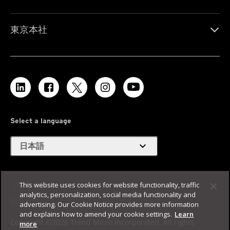
東京本社
Select a language
expand_more
日本語
This website uses cookies for website functionality, traffic
プライバシー
Legal
analytics, personalization, social media functionality and
利用規約
サイトマップ
advertising. Our Cookie Notice provides more information
and explains how to amend your cookie settings.
Learn
Copyright ©2026 Trend Micro Incorporated. All rights
more