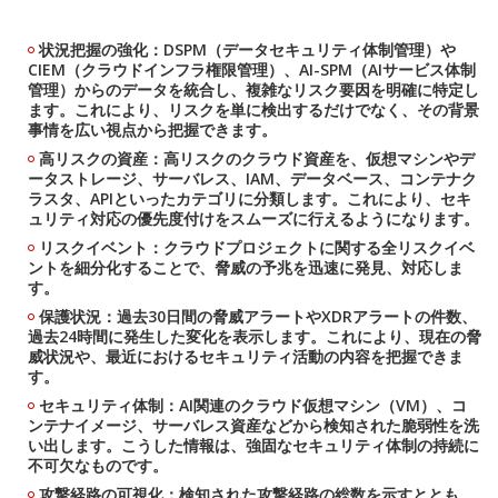
状況把握の強化：DSPM（データセキュリティ体制管理）や
CIEM（クラウドインフラ権限管理）、AI-SPM（AIサービス体制
管理）からのデータを統合し、複雑なリスク要因を明確に特定し
ます。これにより、リスクを単に検出するだけでなく、その背景
事情を広い視点から把握できます。
高リスクの資産：高リスクのクラウド資産を、仮想マシンやデ
ータストレージ、サーバレス、IAM、データベース、コンテナク
ラスタ、APIといったカテゴリに分類します。これにより、セキ
ュリティ対応の優先度付けをスムーズに行えるようになります。
リスクイベント：クラウドプロジェクトに関する全リスクイベ
ントを細分化することで、脅威の予兆を迅速に発見、対応しま
す。
保護状況：過去30日間の脅威アラートやXDRアラートの件数、
過去24時間に発生した変化を表示します。これにより、現在の脅
威状況や、最近におけるセキュリティ活動の内容を把握できま
す。
セキュリティ体制：AI関連のクラウド仮想マシン（VM）、コ
ンテナイメージ、サーバレス資産などから検知された脆弱性を洗
い出します。こうした情報は、強固なセキュリティ体制の持続に
不可欠なものです。
攻撃経路の可視化：検知された攻撃経路の総数を示すととも