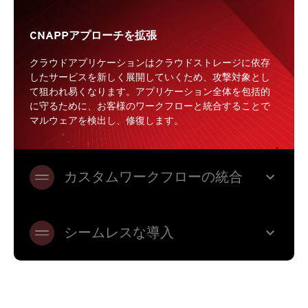
CNAPPアプローチを拡張
クラウドアプリケーションはクラウドストレージに依存
したサービスを新しく展開していくため、攻撃対象とし
て狙われ易くなります。アプリケーション全体を包括的
に守るために、お客様のワークフローと統合することで
マルウェアを検出し、修復します。
expand_more
カスタムワークフローの統合
expand_more
シームレスな導入