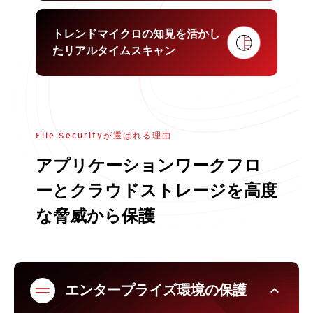
トレンドマイクロの知見を活かし
たリアルタイムスキャン
File Securityが選ばれる理由
アプリケーションワークフロ
ーとクラウドストレージを高度
な脅威から保護
expand_less
エンタープライズ環境の保護