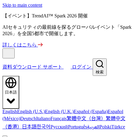
Skip to main content
【イベント】TrendAI™ Spark 2026 開催
AIセキュリティの最前線を探るグローバルイベント「Spark
2026」を全国5都市で開催します。
詳しくはこちら
資料ダウンロード
サポート
ログイン
検索
日本語
English
English (U.S.)
English (U.K.)
Español (España)
Español
繁體中文（台灣）
繁體中文
(México)
Deutsch
Italiano
Français
（香港）
한국어
日本語
العربية
Русский
Português
Polski
Türkçe