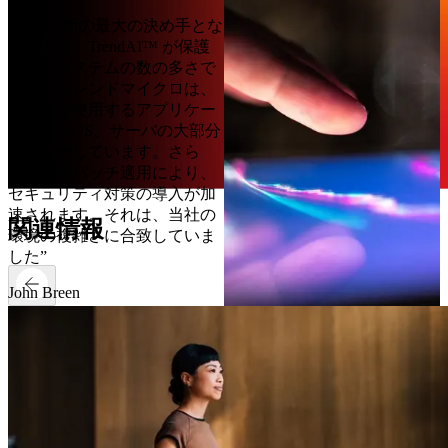
“その決断の最大の決め手とな
ったのは、TrendAI™ が保護
できるシステムの数の多さで
した。トレンドマイクロは、
私たちが使用するアプリケー
ション、OS、サーバの大部分
をカバーしています。さら
に、仮想パッチ適用により、
セキュリティ対策の導入が加
速されます。それは、当社の
関連情報
環境の複雑さに合致していま
した”
John Breen
Global Head of Cybersecurity