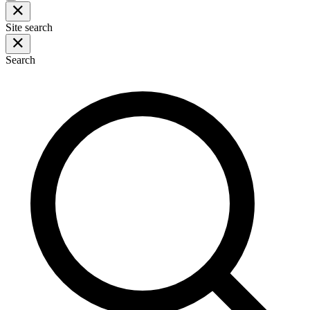
Site search
Search