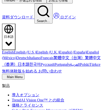
TrendAI™ が選ばれる理由
お役立ち情報
資料ダウンロード
ログイン
Search…
日本語
English
English (U.S.)
English (U.K.)
Español (España)
Español
繁體中文（台灣）
繁體中文
(México)
Deutsch
Italiano
Français
（香港）
한국어
日本語
العربية
Русский
Português
Polski
Türkçe
無料体験版を始める
お問い合わせ
Main Menu
製品
導入オプション
TrendAI Vision One™ との統合
価格とライセンス