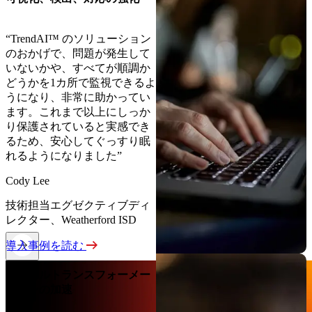
“TrendAI™ のソリューション
のおかげで、問題が発生して
いないかや、すべてが順調か
どうかを1カ所で監視できるよ
うになり、非常に助かってい
ます。これまで以上にしっか
り保護されていると実感でき
るため、安心してぐっすり眠
れるようになりました”
Cody Lee
技術担当エグゼクティブディ
レクター、Weatherford ISD
導入事例を読む
デジタルトランスフォーメー
ションの加速