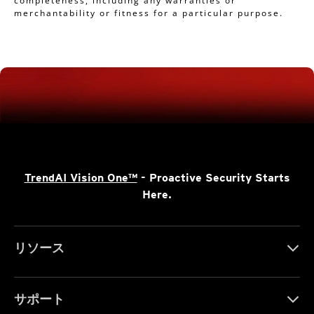
completeness, including any warranties or
merchantability or fitness for a particular purpose.
TrendAI Vision One™
- Proactive Security Starts
Here.
リソース
サポート