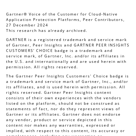
Gartner® Voice of the Customer for Cloud-Native
Application Protection Platforms, Peer Contributors,
27 December 2024
This research has already archived.
GARTNER is a registered trademark and service mark
of Gartner, Peer Insights and GARTNER PEER INSIGHTS
CUSTOMERS’ CHOICE badge is a trademark and
service mark, of Gartner, Inc. and/or its affiliates in
the U.S. and internationally and are used herein with
permission. All rights reserved.
The Gartner Peer Insights Customers' Choice badge is
a trademark and service mark of Gartner, Inc., and/or
its affiliates, and is used herein with permission. All
rights reserved. Gartner Peer Insights content
consists of their own experiences with the vendors
listed on the platform, should not be construed as
statements of fact, nor do they represent views of
Gartner or its affiliates. Gartner does not endorse
any vendor, product or service depicted in this
content nor makes any warranties, expressed or
implied, with respect to this content, its accuracy or