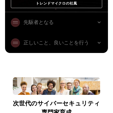
トレンドマイクロの社風
expand_more
先駆者となる
expand_more
正しいこと、良いことを行う​
次世代のサイバーセキュリティ
専門家育成