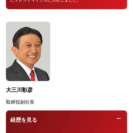
大三川彰彦
取締役副社長
remove
経歴を見る