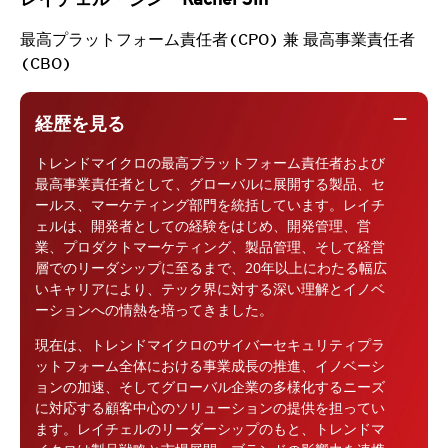
最高プラットフォーム責任者(CPO) 兼 最高事業責任者
(CBO)
remove
経歴を見る
トレンドマイクロの最高プラットフォーム責任者および
最高事業責任者として、グローバルに展開する製品、セ
ールス、マーケティング部門を統括しています。レイチ
ェルは、開発者としての経験をはじめ、開発管理、営
業、プロダクトマーケティング、製品管理、そして経営
層でのリーダシップに至るまで、20年以上にわたる幅広
いキャリアにより、テック界に対する深い理解とイノベ
ーションへの情熱を培ってきました。
現在は、トレンドマイクロのサイバーセキュリティプラ
ットフォーム全体における事業成長の推進、イノベーシ
ョンの加速、そしてグローバル企業の多様化するニーズ
に対応する顧客中心のソリューションの提供を担ってい
ます。レイチェルのリーダーシップのもと、トレンドマ