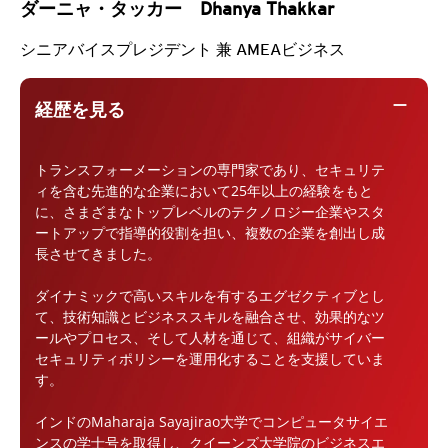
ダーニャ・タッカー Dhanya Thakkar
シニアバイスプレジデント 兼 AMEAビジネス
remove
経歴を見る
トランスフォーメーションの専門家であり、セキュリテ
ィを含む先進的な企業において25年以上の経験をもと
に、さまざまなトップレベルのテクノロジー企業やスタ
ートアップで指導的役割を担い、複数の企業を創出し成
長させてきました。
ダイナミックで高いスキルを有するエグゼクティブとし
て、技術知識とビジネススキルを融合させ、効果的なツ
ールやプロセス、そして人材を通じて、組織がサイバー
セキュリティポリシーを運用化することを支援していま
す。
インドのMaharaja Sayajirao大学でコンピュータサイエ
ンスの学士号を取得し、クイーンズ大学院のビジネスエ