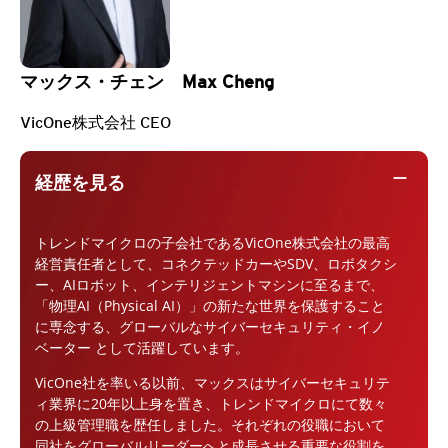
マックス・チェン Max Cheng
VicOne株式会社 CEO
remove
経歴を見る
トレンドマイクロの子会社であるVicOne株式会社の最高
経営責任者として、コネクテッドカーやSDV、ロボタクシ
ー、AIロボット、インテリジェントマシンに至るまで、
「物理AI（Physical AI）」の新たな世界を保護すること
に専念する、グローバルなサイバーセキュリティ・イノ
ベーター として活躍しています。
VicOne社を率いる以前、マックスはサイバーセキュリテ
ィ業界に20年以上身を置き、トレンドマイクロにて数々
の上級管理職を歴任しました。それぞれの役職において
同社をグローバルリーダーへと成長させる重要な役割を