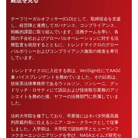
経歴を見る
チーフリーガルオフィサー(CLO)として、取締役会を支援
し、経営陣と連携してガバナンス、コンプライアンス、
戦略的課題に取り組んでいます。法務チームを率い、各
国の子会社およびグローバルオペレーションに対する法
務監査を統括するとともに、トレンドマイクロのグロー
バルポリシーおよびコンプライアンス施策の推進を牽引
しています。
トレンドマイクロに入社する前は、VeriSign社にてAAGC
兼 バイスプレジデントを務めていました。その以前は、
技術系法律事務所であるウィルソン、ソンシーニ、グッ
ドリッチ・ロサティにて訴訟および技術取引業務のアソ
シエイトを務めた後、ヤフーの法務部門に所属していま
した。
法科大学院を修了しており、卒業後にはネバダ州最高裁
判所裁判長に仕えるシニア・ロー・クラークとして従事
しました。入学前は、大学院で認知科学とヒューマンフ
ァクターエンジニアリングを学び、NASAエイムズ研究セ