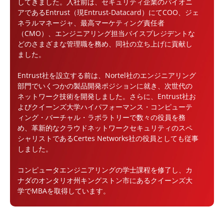
してきました。入社前は、セキュリティ企業のパイオニ
アであるEntrust（現Entrust-Datacard）にてCOO、ジェ
ネラルマネージャ、最高マーケティング責任者
（CMO）、エンジニアリング担当バイスプレジデントな
どのさまざまな管理職を務め、同社の立ち上げに貢献し
ました。
Entrust社を設立する前は、Nortel社のエンジニアリング
部門でいくつかの製品開発ポジションに就き、次世代の
ネットワーク技術を開発しました。さらに、Entrust社お
よびクイーンズ大学ハイパフォーマンス・コンピューテ
ィング・バーチャル・ラボラトリーで数々の役員を務
め、革新的なクラウドネットワークセキュリティのスペ
シャリストであるCertes Networks社の役員としても従事
しました。
コンピュータエンジニアリングの学士課程を修了し、カ
ナダのオンタリオ州キングストン市にあるクイーンズ大
学でMBAを取得しています。