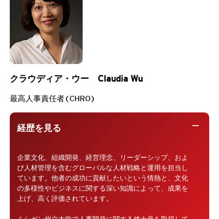
クラウディア・ウー Claudia Wu
最高人事責任者(CHRO)
remove
経歴を見る
企業文化、組織開発、経営理念、リーダーシップ、およ
び人材管理を含むグローバルな人材戦略と運用を担当し
ています。他者の成功に貢献したいという情熱と、文化
の多様性やビジネスに関する深い知識によって、成果を
上げ、高く評価されています。
ミシガン州立大学で人事開発に関する修士号を取得して