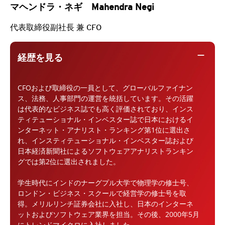
マヘンドラ・ネギ Mahendra Negi
代表取締役副社長 兼 CFO
remove
経歴を見る
CFOおよび取締役の一員として、グローバルファイナン
ス、法務、人事部門の運営を統括しています。その活躍
は代表的なビジネス誌でも高く評価されており、インス
ティテューショナル・インベスター誌で日本におけるイ
ンターネット・アナリスト・ランキング第1位に選出さ
れ、インスティテューショナル・インベスター誌および
日本経済新聞社によるソフトウェアアナリストランキン
グでは第2位に選出されました。
学生時代にインドのナーグプル大学で物理学の修士号、
ロンドン・ビジネス・スクールで経営学の修士号を取
得。メリルリンチ証券会社に入社し、日本のインターネ
ットおよびソフトウェア業界を担当。その後、2000年5月
にトレンドマイクロに入社しました。