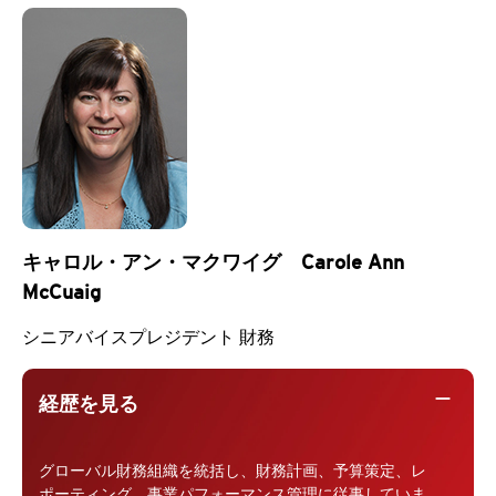
キャロル・アン・マクワイグ Carole Ann
McCuaig
シニアバイスプレジデント 財務
remove
経歴を見る
グローバル財務組織を統括し、財務計画、予算策定、レ
ポーティング、事業パフォーマンス管理に従事していま