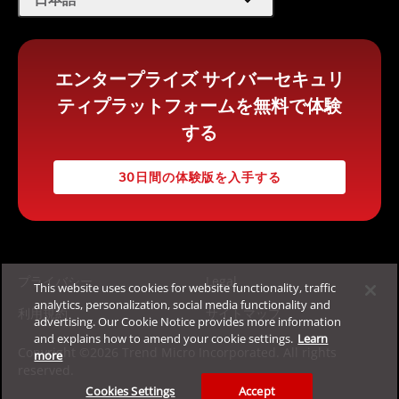
エンタープライズ サイバーセキュリ
ティプラットフォームを無料で体験
する
30日間の体験版を入手する
プライバシー
Legal
This website uses cookies for website functionality, traffic
analytics, personalization, social media functionality and
利用規約
サイトマップ
advertising. Our Cookie Notice provides more information
and explains how to amend your cookie settings.
Learn
Copyright ©2026 Trend Micro Incorporated. All rights
more
reserved.
Cookies Settings
Accept