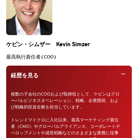
ケビン・シムザー Kevin Simzer
最高執行責任者(COO)
remove
経歴を見る
複数の子会社のCOOおよび取締役として、ケビンはグロ
ーバルビジネスオペレーション、戦略、企業開発、およ
び戦略的投資全般を担当しています。
トレンドマイクロに入社以来、最高マーケティング責任
者（CMO）やグローバルアライアンス、コーポレートデ
ベロップメントや成長戦略などのさまざまな業務に従事