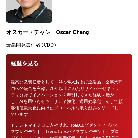
オスカー・チャン Oscar Chang
最高開発責任者(CDO)
remove
経歴を見る
最高開発責任者として、AIの導入および全製品・全事業部
門への統合を主導。20年以上にわたりサイバーセキュリ
ティ分野でイノベーションを牽引してきた経験を活か
し、AIを用いたセキュリティ強化、運用効率化、そして顧
客価値最大化に向けたグローバルな取り組みをリードし
ています。
トレンドマイクロに入社以来、R&Dエグゼクティブバイ
スプレジデント、TrendLabsバイスプレジデント、プロ
ダクトマネジメントの最高責任者、日本におけるR&Dデ