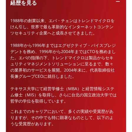
remove
経歴を見る
1988年の創業以来、エバ・チェンはトレンドマイクロを
けん引し、世界で最も革新的なインターネットコンテン
ツセキュリティ企業へと成長させてきました。
1988年から1996年まではエグゼクティブ・バイスプレジ
デントを務め、1996年から2004年まではCTOを務めまし
た。エバの指揮の下、トレンドマイクロは製品からセキ
ュリティマネジメントソリューションに至るまで、数々
の業界初のサービスを展開。2004年末に、代表取締役社
長兼グループCEOに就任しました。
テキサス大学にて経営学修士（MBA）と経営情報システ
ム修士（MIS）を取得し、さらに台北の国立政治大学では
哲学の学位を取得しています。
これまでのキャリアにおいて、多くの実績や受賞歴があ
りますが、その中でも特に顕著なものとして、以下のよ
うな受賞歴があります。