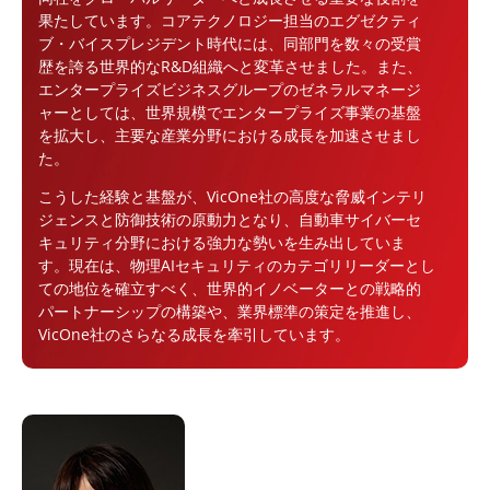
果たしています。コアテクノロジー担当のエグゼクティ
ブ・バイスプレジデント時代には、同部門を数々の受賞
歴を誇る世界的なR&D組織へと変革させました。また、
エンタープライズビジネスグループのゼネラルマネージ
ャーとしては、世界規模でエンタープライズ事業の基盤
を拡大し、主要な産業分野における成長を加速させまし
た。
こうした経験と基盤が、VicOne社の高度な脅威インテリ
ジェンスと防御技術の原動力となり、自動車サイバーセ
キュリティ分野における強力な勢いを生み出していま
す。現在は、物理AIセキュリティのカテゴリリーダーとし
ての地位を確立すべく、世界的イノベーターとの戦略的
パートナーシップの構築や、業界標準の策定を推進し、
VicOne社のさらなる成長を牽引しています。