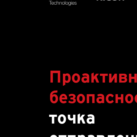
Проактив
безопасно
точка