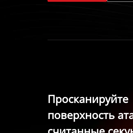
Просканируйте
поверхность ата
считанные секу