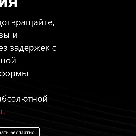
ия
дотвращайте,
зы и
ез задержек с
нной
тформы
абсолютной
ы.
ать бесплатно