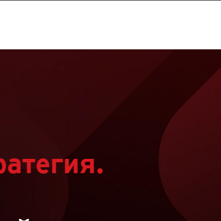
ратегия.
о