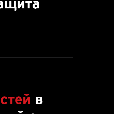
ащита
стей
в