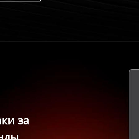
ки за
нды