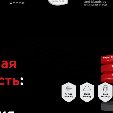
ная
сть
: