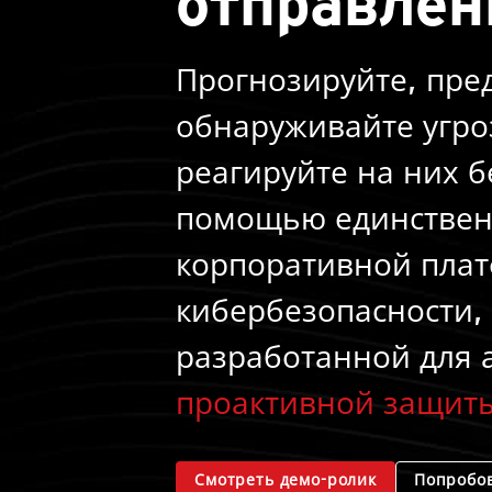
отправлен
Прогнозируйте, пре
обнаруживайте угро
реагируйте на них б
помощью единстве
корпоративной пла
кибербезопасности,
разработанной для 
проактивной защит
Смотреть демо-ролик
Попробов