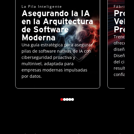
La Pila Inteligente
Fábrica 
Asegurando la IA
Prot
en la Arquitectura
Velo
de Software
Prec
Moderna
Trend, NV
ofrecen u
Una guía estratégica para asegurar
diseño pa
pilas de software nativas de IA con
Diseñada 
ciberseguridad proactiva y
del ciclo 
multinivel, adaptada para
resultado
empresas modernas impulsadas
confianza
por datos.