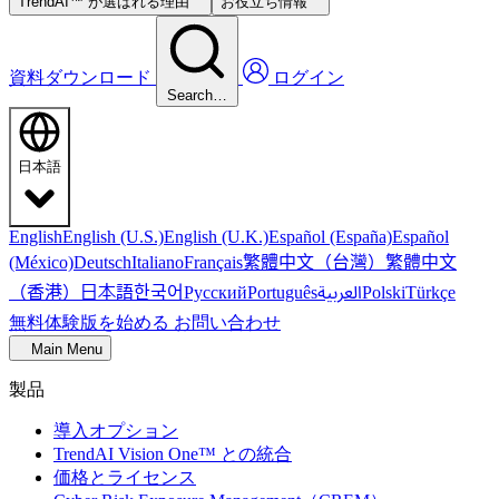
TrendAI™ が選ばれる理由
お役立ち情報
資料ダウンロード
ログイン
Search…
日本語
English
English (U.S.)
English (U.K.)
Español (España)
Español
繁體中文（台灣）
繁體中文
(México)
Deutsch
Italiano
Français
（香港）
한국어
日本語
العربية
Русский
Português
Polski
Türkçe
無料体験版を始める
お問い合わせ
Main Menu
製品
導入オプション
TrendAI Vision One™ との統合
価格とライセンス