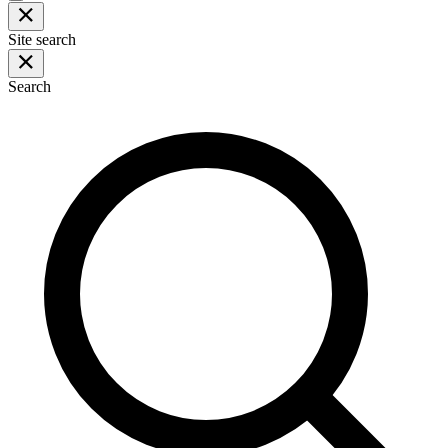
Site search
Search