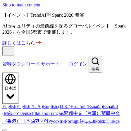
Skip to main content
【イベント】TrendAI™ Spark 2026 開催
AIセキュリティの最前線を探るグローバルイベント「Spark
2026」を全国5都市で開催します。
詳しくはこちら
資料ダウンロード
サポート
ログイン
検索
日本語
English
English (U.S.)
English (U.K.)
Español (España)
Español
繁體中文（台灣）
繁體中文
(México)
Deutsch
Italiano
Français
（香港）
한국어
日本語
العربية
Русский
Português
Polski
Türkçe