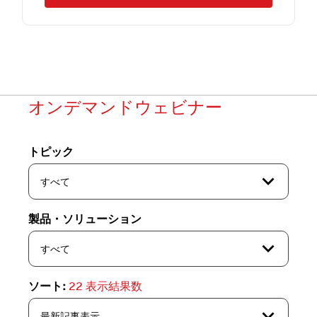
オンデマンドウェビナー
トピック
expand_more
すべて
製品・ソリューション
expand_more
すべて
ソート:
22
表示結果数
expand_more
最新記事表示