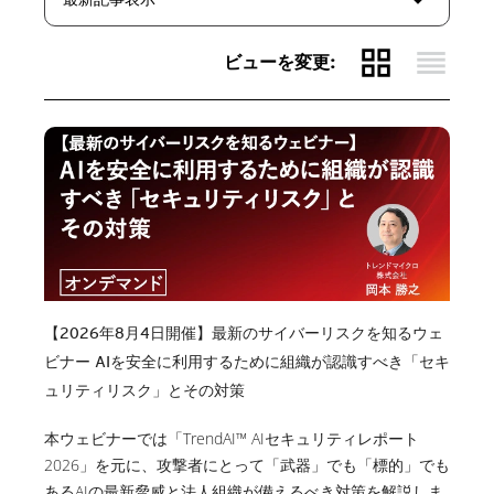
grid_view
reorder
ビューを変更:
【2026年8月4日開催】最新のサイバーリスクを知るウェ
ビナー AIを安全に利用するために組織が認識すべき「セキ
ュリティリスク」とその対策
本ウェビナーでは「TrendAI™ AIセキュリティレポート
2026」を元に、攻撃者にとって「武器」でも「標的」でも
あるAIの最新脅威と法人組織が備えるべき対策を解説しま