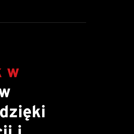
k w
w
dzięki
i i