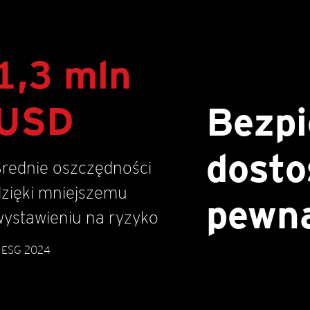
1,3 mln
USD
Bezpi
dosto
Średnie oszczędności
dzięki mniejszemu
pewna
wystawieniu na ryzyko
 ESG 2024