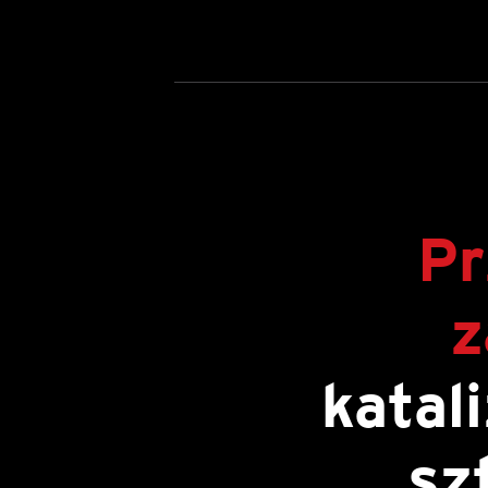
Pr
z
katal
sz