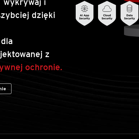
, wykrywaj i
zybciej dzięki
dla
jektowanej z
ywnej ochronie.
nie