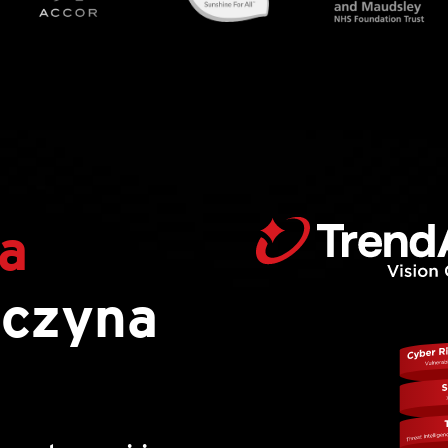
a
czyna