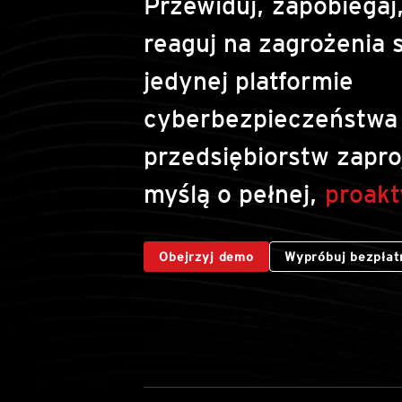
Przewiduj, zapobiegaj
reaguj na zagrożenia s
jedynej platformie
cyberbezpieczeństwa 
przedsiębiorstw zapro
myślą o pełnej,
proakt
Obejrzyj demo
Wypróbuj bezpłat