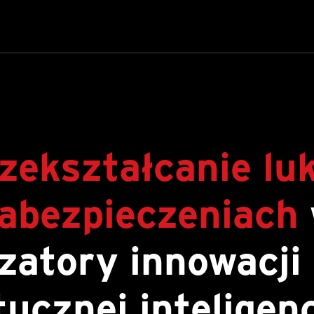
zekształcanie lu
abezpieczeniach
izatory innowacji 
tucznej inteligencj