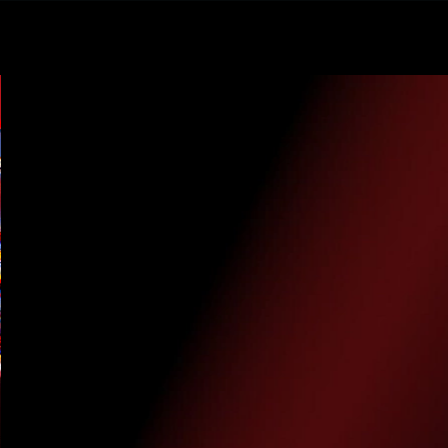
TrendAI™
Anthropic の
、
Project Glasswing に参加
クロード・ミュトスを活用し、ソフトウェアの脆弱性の特定・対処を推
進