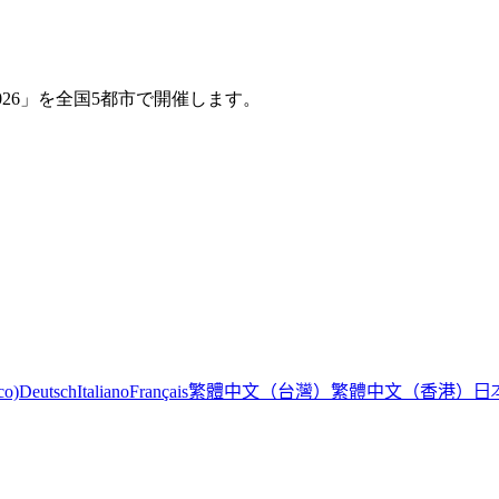
2026」を全国5都市で開催します。
繁體中文（台灣）
繁體中文（香港）
日
co)
Deutsch
Italiano
Français