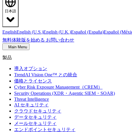
日本語
English
English (U.S.)
English (U.K.)
Español (España)
Español (Méxi
無料体験版を始める
お問い合わせ
Main Menu
製品
導入オプション
TrendAI Vision One™ との統合
価格とライセンス
Cyber Risk Exposure Management（CREM）
Security Operations (XDR・Agentic SIEM・SOAR)
Threat Intelligence
AI セキュリティ
クラウドセキュリティ
データセキュリティ
メールセキュリティ
エンドポイントセキュリティ