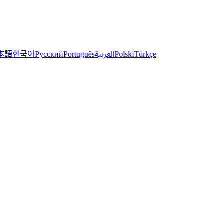
한국어
本語
العربية
Русский
Português
Polski
Türkçe