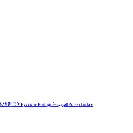
한국어
本語
العربية
Русский
Português
Polski
Türkçe