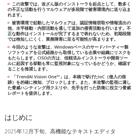
この攻撃では、改ざん版のインストーラを起点として、数多く
の不正な活動を行うマルウェアが多段階で被害環境内に送り込ま
れます。
被害環境で起動したマルウェアは、認証情報窃取や情報流出の
他、水平移動・内部活動を通して追加の侵害活動を行います。不
正な動作はインストールが完了するまで表れないため、初期段階
では検知しにくく、業務障害に至る可能性が高まります。
今回のような攻撃は、Windowsベースのサードパーティー製
ソフトウェアを公式経路から取得している企業や組織にリスクを
もたらします。CISOの方は、信頼済みインストーラや開発ツー
ルに起因する挙動も常に監視対象になっているかどうか、確認す
ることを推奨します。
「TrendAI Vision One™」は、本稿で挙げたIoC（侵入の痕
跡）を的確に検知、ブロックします。また、本攻撃の監視に適し
た脅威ハンティング用クエリや、先手を打った防衛に役立つ脅威
レポートを提供します。
はじめに
2025年12月下旬、高機能なテキストエディタ