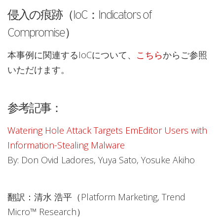
侵入の痕跡（IoC：Indicators of
Compromise）
本事例に関連するIoCについて、
こちら
からご参照
いただけます。
参考記事：
Watering Hole Attack Targets EmEditor Users with
Information-Stealing Malware
By: Don Ovid Ladores, Yuya Sato, Yosuke Akiho
翻訳：清水 浩平（Platform Marketing, Trend
Micro™ Research）