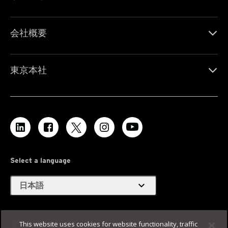
会社概要
東京本社
Select a language
expand_more
日本語
This website uses cookies for website functionality, traffic
プライバシー
Legal