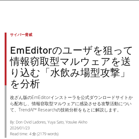
サイバー脅威
EmEditorのユーザを狙って
情報窃取型マルウェアを送
り込む「水飲み場型攻撃」
を分析
改ざん版のEmEditorインストーラを公式ダウンロードサイトか
ら配布し、情報窃取型マルウェアに感染させる攻撃活動につい
て、TrendAI™ Researchの技術分析をもとに解説します。
By: Don Ovid Ladores, Yuya Sato, Yosuke Akiho
2026/01/23
Read time:
4 分
(
2179
words)