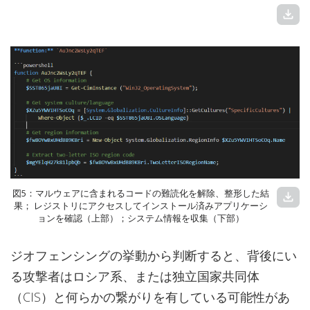
download
図5：マルウェアに含まれるコードの難読化を解除、整形した結
download
果； レジストリにアクセスしてインストール済みアプリケーシ
ョンを確認（上部）；システム情報を収集（下部）
ジオフェンシングの挙動から判断すると、背後にい
る攻撃者はロシア系、または独立国家共同体
（CIS）と何らかの繋がりを有している可能性があ