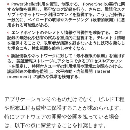
PowerShellの利用を管理、制限する。 PowerShellの実行に関
する制御を適用し、堅牢なログ記録を行う。さらに、難読化スク
リプトやネットワーク利用コマンドを監視する。こうした操作は
一般的に、ペイロードの取得やステージング（段階的展開）に悪
用される可能性がある。
エンドポイントのテレメトリ情報や可視性を確保する。 ログ
記録の無効化や妨害の試みを重点的に監視する。テレメトリ情報
を確保することで、攻撃者が痕跡を残さないように技巧を凝らし
た場合にも、検出範囲を維持しやすくなる。
認証情報やネットワークに対して「最小権限の原則」を適用す
る。 認証情報ストレージにアクセスできるプロセスやアカウン
トを限定し、特権付きユーザの利用場所や環境に制限をかける。
認証関連の挙動を監視し、水平移動・内部展開（lateral
movement）の試みや異常を検知する。
アプリケーションそのものだけでなく、ビルド工程
や配布工程も厳密に保護することが求められます。
特にソフトウェアの開発や公開を担っている場合
は、以下の点に留意することを推奨します。