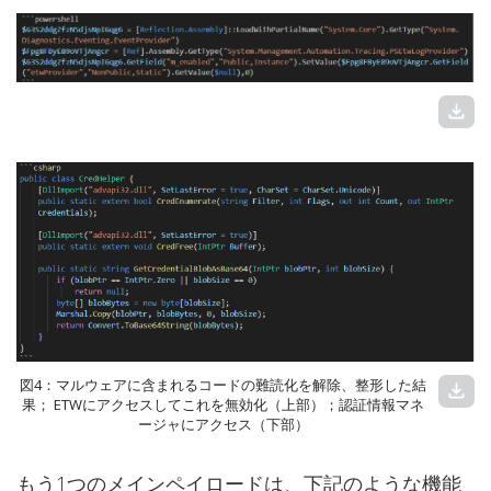
download
図4：マルウェアに含まれるコードの難読化を解除、整形した結
download
果； ETWにアクセスしてこれを無効化（上部）；認証情報マネ
ージャにアクセス（下部）
もう1つのメインペイロードは、下記のような機能