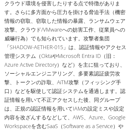
クラウド環境を侵害したりする点で特徴がありま
す。さらに多方面から圧力を掛ける脅迫手法（機密
情報の窃取、窃取した情報の暴露、ランサムウェア
攻撃、クラウド/VMwareへの妨害工作、従業員への
威嚇行為）でも知られています。攻撃者集団
「SHADOW-AETHER-015」は、認証情報やアクセス
管理システム（OktaやMicrosoft Entra ID（旧：
Azure Active Directory）など）を主に狙っており、
ソーシャルエンジニアリング、多要素認証疲労攻
撃、トークンの詐取、AiTM攻撃（フィッシング手
口）などを駆使して認証システムを通過します。認
証情報を用いて不正アクセスした後、同グループ
は、正規の認証情報を用いてIAMの設定ミスや設定
内容を改ざんするなどして、AWS、Azure、Google
Workspaceを含むSaaS（Software as a Service）や