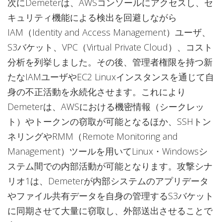
次にDemeterは、AWSコンソールにアクセスし、セ
キュリティ機能による検出を回避しながら
IAM（Identity and Access Management）ユーザ、
S3バケット、VPC（Virtual Private Cloud）、コスト
分析を列挙しました。その後、管理者権限を持つ新
たなIAMユーザやEC2 Linuxインスタンスを通じて自
身の不正活動を永続化させます。これにより
Demeterは、AWSにおける機密情報（シークレッ
ト）やトークンの窃取が可能となるほか、SSHトン
ネリングやRMM（Remote Monitoring and
Management）ツールを用いてLinux・Windowsシ
ステム間での内部活動が可能となります。攻撃シナ
リオ1は、Demeterが内部システムのアプリデータ
やファイル共有データを自身の管理するS3バケット
に同期させて大量に窃取し、外部送出させることで