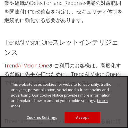
業や組織のDetection and Reponse機能の対象範囲
を関連付けて改善点を特定し、セキュリティ体制を
継続的に強化する必要があります。
TrendAI Vision Oneスレットインテリジェ
ンス
TrendAI Vision One
をご利用のお客様は、高度化す
る脅威に先手を打つために、TrendAI Vision One内
で提供される各種インテリジェンスレポート
This website uses cookies for website functionality, traffic
analytics, personalization, social media functionality and
（Intelligence Reports）とスレットインサイト
advertising. Our Cookie Notice provides more information
（Threat Insights）をご活用いただけます。
and explains how to amend your cookie settings.
Learn
more
Cookies Settings
Accept
Threat Insightsは、サイバー脅威が発生する前に講