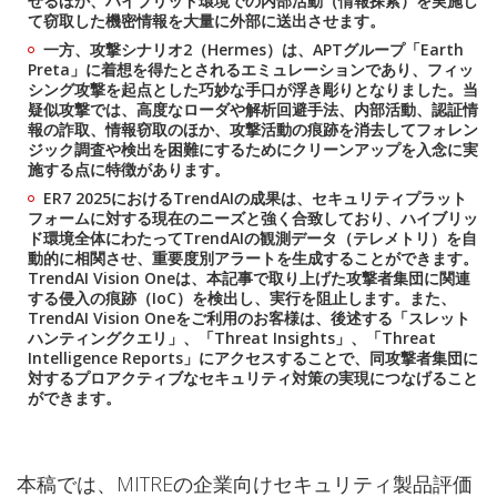
せるほか、ハイブリッド環境での内部活動（情報探索）を実施し
て窃取した機密情報を大量に外部に送出させます。
一方、攻撃シナリオ2（Hermes）は、APTグループ「Earth
Preta」に着想を得たとされるエミュレーションであり、フィッ
シング攻撃を起点とした巧妙な手口が浮き彫りとなりました。当
疑似攻撃では、高度なローダや解析回避手法、内部活動、認証情
報の詐取、情報窃取のほか、攻撃活動の痕跡を消去してフォレン
ジック調査や検出を困難にするためにクリーンアップを入念に実
施する点に特徴があります。
ER7 2025におけるTrendAIの成果は、セキュリティプラット
フォームに対する現在のニーズと強く合致しており、ハイブリッ
ド環境全体にわたってTrendAIの観測データ（テレメトリ）を自
動的に相関させ、重要度別アラートを生成することができます。
TrendAI Vision Oneは、本記事で取り上げた攻撃者集団に関連
する侵入の痕跡（IoC）を検出し、実行を阻止します。また、
TrendAI Vision Oneをご利用のお客様は、後述する「スレット
ハンティングクエリ」、「Threat Insights」、「Threat
Intelligence Reports」にアクセスすることで、同攻撃者集団に
対するプロアクティブなセキュリティ対策の実現につなげること
ができます。
本稿では、MITREの企業向けセキュリティ製品評価