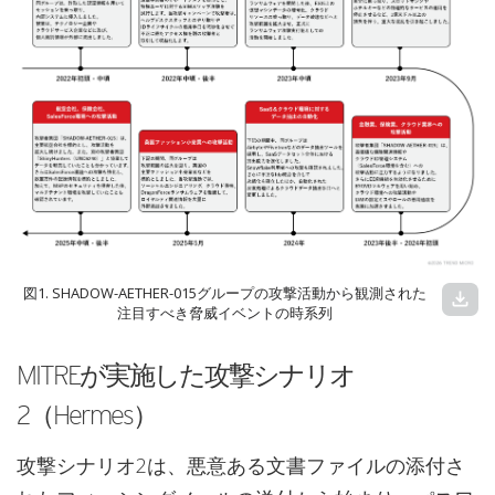
図1. SHADOW-AETHER-015グループの攻撃活動から観測された
download
注目すべき脅威イベントの時系列
MITREが実施した攻撃シナリオ
2（Hermes）
攻撃シナリオ2は、悪意ある文書ファイルの添付さ