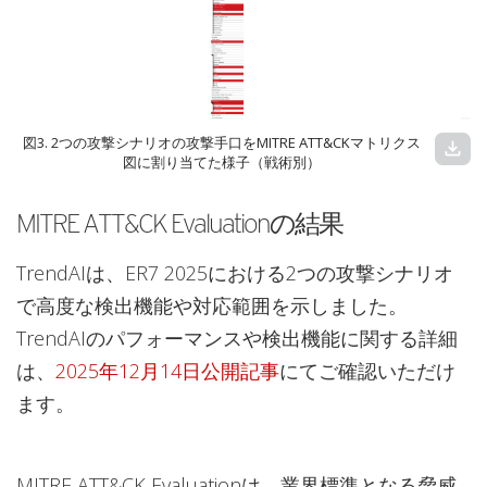
図3. 2つの攻撃シナリオの攻撃手口をMITRE ATT&CKマトリクス
download
図に割り当てた様子（戦術別）
MITRE ATT&CK Evaluationの結果
TrendAIは、ER7 2025における2つの攻撃シナリオ
で高度な検出機能や対応範囲を示しました。
TrendAIのパフォーマンスや検出機能に関する詳細
は、
2025年12月14日公開記事
にてご確認いただけ
ます。
MITRE ATT&CK Evaluationは、業界標準となる脅威