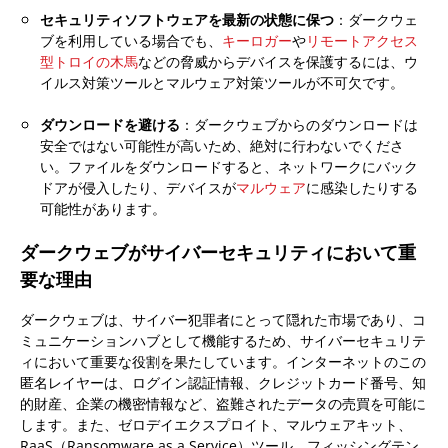
セキュリティソフトウェアを最新の状態に保つ
：ダークウェ
ブを利用している場合でも、
キーロガー
や
リモートアクセス
型トロイの木馬
などの脅威からデバイスを保護するには、ウ
イルス対策ツールとマルウェア対策ツールが不可欠です。
ダウンロードを避ける
：ダークウェブからのダウンロードは
安全ではない可能性が高いため、絶対に行わないでくださ
い。ファイルをダウンロードすると、ネットワークにバック
ドアが侵入したり、デバイスが
マルウェア
に感染したりする
可能性があります。
ダークウェブがサイバーセキュリティにおいて重
要な理由
ダークウェブは、サイバー犯罪者にとって隠れた市場であり、コ
ミュニケーションハブとして機能するため、サイバーセキュリテ
ィにおいて重要な役割を果たしています。インターネットのこの
匿名レイヤーは、ログイン認証情報、クレジットカード番号、知
的財産、企業の機密情報など、盗難されたデータの売買を可能に
します。また、ゼロデイエクスプロイト、マルウェアキット、
RaaS（Ransomware as a Service）ツール、フィッシングテン