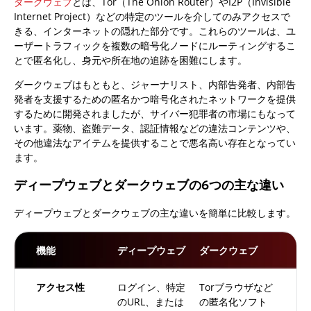
ダークウェブ
とは、Tor（The Onion Router）やI2P（Invisible
Internet Project）などの特定のツールを介してのみアクセスで
きる、インターネットの隠れた部分です。これらのツールは、ユ
ーザートラフィックを複数の暗号化ノードにルーティングするこ
とで匿名化し、身元や所在地の追跡を困難にします。
ダークウェブはもともと、ジャーナリスト、内部告発者、内部告
発者を支援するための匿名かつ暗号化されたネットワークを提供
するために開発されましたが、サイバー犯罪者の市場にもなって
います。薬物、盗難データ、認証情報などの違法コンテンツや、
その他違法なアイテムを提供することで悪名高い存在となってい
ます。
ディープウェブとダークウェブの6つの主な違い
ディープウェブとダークウェブの主な違いを簡単に比較します。
機能
ディープウェブ
ダークウェブ
アクセス性
ログイン、特定
Torブラウザなど
のURL、または
の匿名化ソフト