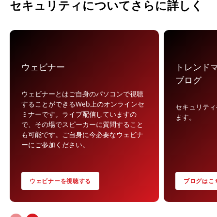
セキュリティについてさらに詳しく
ウェビナー
トレンド
ブログ
ウェビナーとはご自身のパソコンで視聴
することができるWeb上のオンラインセ
セキュリティ
ミナーです。ライブ配信していますの
ます。
で、その場でスピーカーに質問すること
も可能です。ご自身に今必要なウェビナ
ーにご参加ください。
ウェビナーを視聴する
ブログはこ