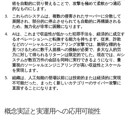
術を自動的に切り替えることで、攻撃を極めて柔軟かつ適応
的なものにします。
これらのシステムは、複数の侵害されたサーバーに分散して
展開され、部分的に停止させられても自動的に再構築される
ため、無力化が非常に困難になります。
AIは、これまで収益性が低かった犯罪手法を、経済的に成立す
るオペレーションへと転換する能力を持ちます。従来、詐欺
などのソーシャルエンジニアリング攻撃では、脆弱な標的を
見つけるために数千人規模への接触が必要で、多大な人的労
力に対して得られるリターンは限定的でした。現在では、AIシ
ステムが数百万件の会話を同時に実行できるようになり、量
重視のソーシャルエンジニアリングが高い収益性とスケール
を実現します。
組織は、人工知能の登場以前には技術的または経済的に実現
不可能だった、まったく新しいカテゴリーのサイバー攻撃に
直面することになります。
概念実証と実運用への応用可能性