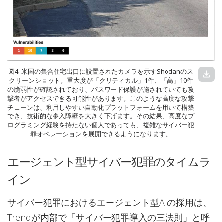
図4. 米国の集合住宅出口に設置されたカメラを示すShodanのス
download
クリーンショット。重大度が「クリティカル」1件、「高」10件
の脆弱性が確認されており、パスワード保護が施されていても攻
撃者がアクセスできる可能性があります。このような高度な攻撃
チェーンは、利用しやすい自動化プラットフォームを用いて構築
でき、技術的な参入障壁を大きく下げます。その結果、高度なプ
ログラミング経験を持たない個人であっても、複雑なサイバー犯
罪オペレーションを展開できるようになります。
エージェント型サイバー犯罪のタイムラ
イン
サイバー犯罪におけるエージェント型AIの採用は、
Trendが内部で「サイバー犯罪導入の三法則」と呼