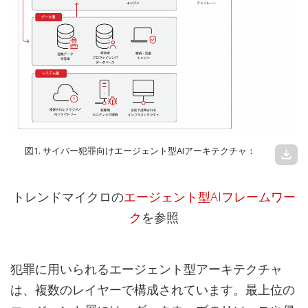
図1. サイバー犯罪向けエージェント型AIアーキテクチャ：
download
トレンドマイクロの
エージェント型AIフレームワー
ク
を参照
犯罪に用いられるエージェント型アーキテクチャ
は、複数のレイヤーで構成されています。最上位の