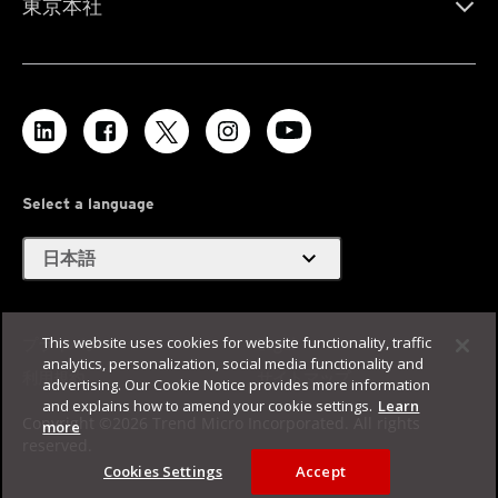
東京本社
Select a language
expand_more
日本語
This website uses cookies for website functionality, traffic
プライバシー
Legal
analytics, personalization, social media functionality and
利用規約
サイトマップ
advertising. Our Cookie Notice provides more information
and explains how to amend your cookie settings.
Learn
Copyright ©2026 Trend Micro Incorporated. All rights
more
reserved.
Cookies Settings
Accept