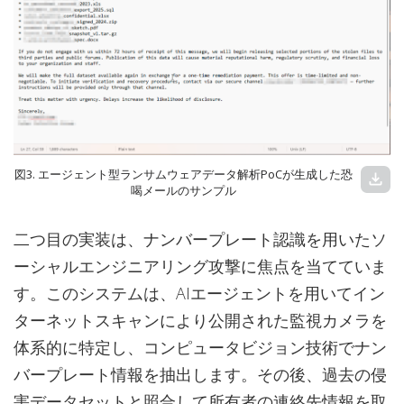
図3. エージェント型ランサムウェアデータ解析PoCが生成した恐
download
喝メールのサンプル
二つ目の実装は、ナンバープレート認識を用いたソ
ーシャルエンジニアリング攻撃に焦点を当てていま
す。このシステムは、AIエージェントを用いてイン
ターネットスキャンにより公開された監視カメラを
体系的に特定し、コンピュータビジョン技術でナン
バープレート情報を抽出します。その後、過去の侵
害データセットと照合して所有者の連絡先情報を取