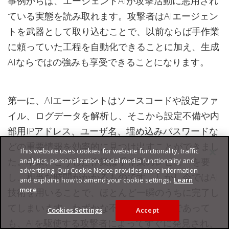
事例からは、エージェントAIが攻撃活動に悪用され
ている実態を読み取れます。攻撃者はAIエージェン
トを武器として取り込むことで、以前ならば手作業
に頼っていた工程を自動化できることに加え、生成
AIならではの強みも享受できることになります。
第一に、AIエージェントはソースコードや設定ファ
イル、ログデータを解析し、そこから設定不備や内
部用IPアドレス、ユーザ名、埋め込みパスワードな
どの重要情報を効率的に見つけ出すことができまし
This website uses cookies for website functionality, traffic
た。本来、こうした作業は手作業のレビューを要
analytics, personalization, social media functionality and
advertising. Our Cookie Notice provides more information
し、相当な時間がかかるものです。しかし今ではAI
and explains how to amend your cookie settings.
Learn
more
技術を用いることで、ほとんど一瞬のうちに完了し
てしまいます。わずかな不備や見落としであって
Cookies Settings
Accept
も、AIを駆使する攻撃者によってすぐに発見され、