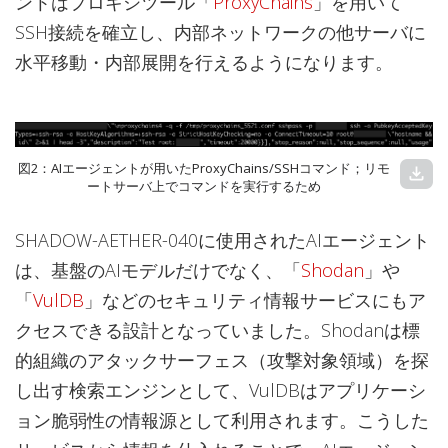
ントはプロキシツール「
ProxyChains
」を用いて
SSH接続を確立し、内部ネットワークの他サーバに
水平移動・内部展開を行えるようになります。
図2：AIエージェントが用いたProxyChains/SSHコマンド；リモ
download
ートサーバ上でコマンドを実行するため
SHADOW-AETHER-040に使用されたAIエージェント
は、基盤のAIモデルだけでなく、「
Shodan
」や
「
VulDB
」などのセキュリティ情報サービスにもア
クセスできる設計となっていました。Shodanは標
的組織のアタックサーフェス（攻撃対象領域）を探
し出す検索エンジンとして、VulDBはアプリケーシ
ョン脆弱性の情報源として利用されます。こうした