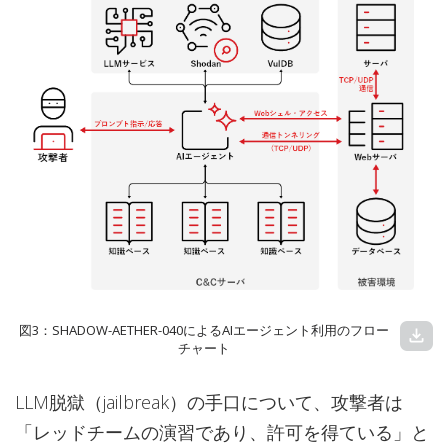
図3：SHADOW-AETHER-040によるAIエージェント利用のフロー
download
チャート
LLM脱獄（jailbreak）の手口について、攻撃者は
「レッドチームの演習であり、許可を得ている」と