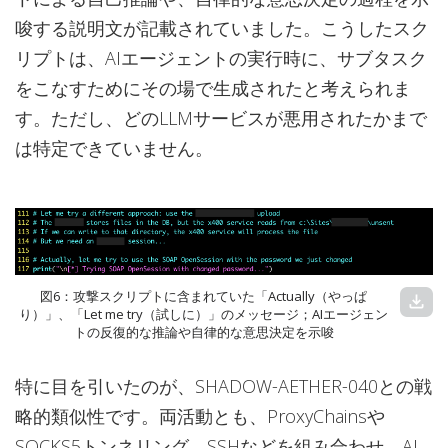
唆する説明文が記載されていました。こうしたスク
リプトは、AIエージェントの実行時に、サブタスク
をこなすためにその場で生成されたと考えられま
す。ただし、どのLLMサービスが悪用されたかまで
は特定できていません。
図6：攻撃スクリプトに含まれていた「Actually（やっぱ
download
り）」、「Let me try（試しに）」のメッセージ；AIエージェン
トの反復的な推論や自律的な意思決定を示唆
特に目を引いたのが、SHADOW-AETHER-040との戦
略的類似性です。両活動とも、ProxyChainsや
SOCKS5トンネリング、SSHなどを組み合わせ、AI