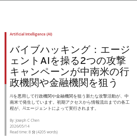
Artificial Intelligence (AI)
バイブハッキング：エージ
ェントAIを操る2つの攻撃
キャンペーンが中南米の行
政機関や金融機関を狙う
AIを悪用して行政機関や金融機関を狙う新たな攻撃活動が、中
南米で発生しています。初期アクセスから情報流出までの各工
程が、AIエージェントによって実行されます。
By: Joseph C Chen
2026/05/14
Read time:
8 分
(
4205
words)