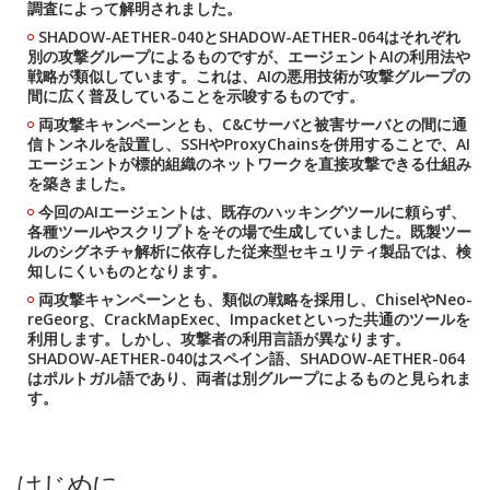
調査によって解明されました。
SHADOW-AETHER-040とSHADOW-AETHER-064はそれぞれ
別の攻撃グループによるものですが、エージェントAIの利用法や
戦略が類似しています。これは、AIの悪用技術が攻撃グループの
間に広く普及していることを示唆するものです。
両攻撃キャンペーンとも、C&Cサーバと被害サーバとの間に通
信トンネルを設置し、SSHやProxyChainsを併用することで、AI
エージェントが標的組織のネットワークを直接攻撃できる仕組み
を築きました。
今回のAIエージェントは、既存のハッキングツールに頼らず、
各種ツールやスクリプトをその場で生成していました。既製ツー
ルのシグネチャ解析に依存した従来型セキュリティ製品では、検
知しにくいものとなります。
両攻撃キャンペーンとも、類似の戦略を採用し、ChiselやNeo-
reGeorg、CrackMapExec、Impacketといった共通のツールを
利用します。しかし、攻撃者の利用言語が異なります。
SHADOW-AETHER-040はスペイン語、SHADOW-AETHER-064
はポルトガル語であり、両者は別グループによるものと見られま
す。
はじめに