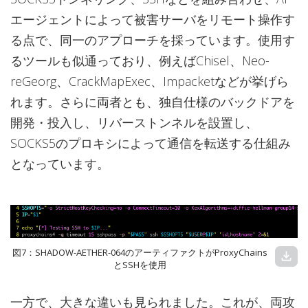
エージェントによって被害サーバをリモート操作す
る点で、同一のアプローチを採っています。使用す
るツールも似通っており、例えばChisel、Neo-
reGeorg、CrackMapExec、Impacketなどが挙げら
れます。さらに両者とも、独自仕様のバックドアを
開発・投入し、リバーストンネルを設置し、
SOCKS5のプロキシによって通信を転送する仕組み
となっています。
図7：SHADOW-AETHER-064のアーティファクトがProxyChains
download
とSSHを使用
一方で、大きな違いも見られました。これが、両攻