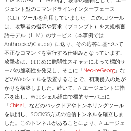
SHADOW-AETHER-040は、攻撃の基軸として、エー
ジェント型のコマンドラインインターフェース
（CLI）ツールを利用していました。このCLIツール
は、攻撃者の指示や要求（プロンプト）を大規模言
語モデル（LLM）のサービス（本事例では
AnthropicのClaude）に送り、その応答に基づいて
不正なコマンドを実行する仕組みとなっています。
攻撃者は、はじめに脆弱性スキャナによって標的サ
ーバの脆弱性を発見し、そこに「
Neo-reGeorg
」な
どのWebシェルを設置することで、初期侵入の足が
かりを構築しました。続いて、AIエージェントに指
示を出し、Webシェル経由で標的サーバ上に
「
Chisel
」などのバックドアやトンネリングツール
を展開し、SOCKS5方式の通信トンネルを確立しま
した。このトンネルがあることにより、AIエージェ