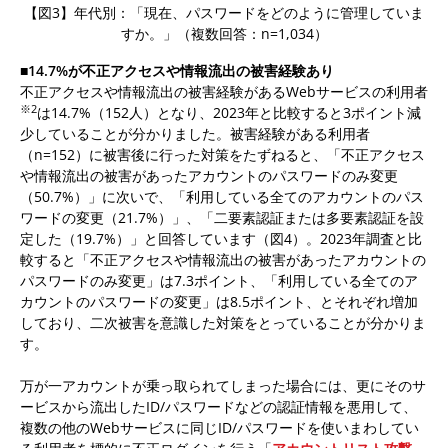
【図3】年代別：「現在、パスワードをどのように管理していま
すか。」（複数回答：n=1,034）
■14.7%が不正アクセスや情報流出の被害経験あり
不正アクセスや情報流出の被害経験があるWebサービスの利用者
※2
は14.7%（152人）となり、2023年と比較すると3ポイント減
少していることが分かりました。被害経験がある利用者
（n=152）に被害後に行った対策をたずねると、「不正アクセス
や情報流出の被害があったアカウントのパスワードのみ変更
（50.7%）」に次いで、「利用している全てのアカウントのパス
ワードの変更（21.7%）」、「二要素認証または多要素認証を設
定した（19.7%）」と回答しています（図4）。2023年調査と比
較すると「不正アクセスや情報流出の被害があったアカウントの
パスワードのみ変更」は7.3ポイント、「利用している全てのア
カウントのパスワードの変更」は8.5ポイント、とそれぞれ増加
しており、二次被害を意識した対策をとっていることが分かりま
す。
万が一アカウントが乗っ取られてしまった場合には、更にそのサ
ービスから流出したID/パスワードなどの認証情報を悪用して、
複数の他のWebサービスに同じID/パスワードを使いまわしてい