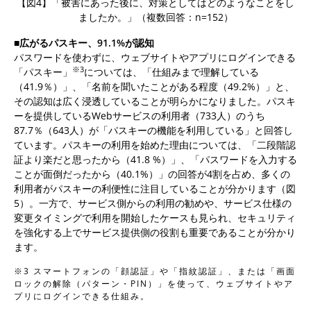
【図4】「被害にあった後に、対策としてはどのようなことをし
ましたか。」（複数回答：n=152）
■広がるパスキー、91.1%が認知
パスワードを使わずに、ウェブサイトやアプリにログインできる
※3
「パスキー」
については、「仕組みまで理解している
（41.9％）」、「名前を聞いたことがある程度（49.2%）」と、
その認知は広く浸透していることが明らかになりました。パスキ
ーを提供しているWebサービスの利用者（733人）のうち
87.7％（643人）が「パスキーの機能を利用している」と回答し
ています。パスキーの利用を始めた理由については、「二段階認
証より楽だと思ったから（41.8 %）」、「パスワードを入力する
ことが面倒だったから（40.1%）」の回答が4割を占め、多くの
利用者がパスキーの利便性に注目していることが分かります（図
5）。一方で、サービス側からの利用の勧めや、サービス仕様の
変更タイミングで利用を開始したケースも見られ、セキュリティ
を強化する上でサービス提供側の役割も重要であることが分かり
ます。
※3 スマートフォンの「顔認証」や「指紋認証」、または「画面
ロックの解除（パターン・PIN）」を使って、ウェブサイトやア
プリにログインできる仕組み。