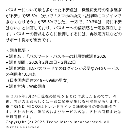
パスキーについて最も多かった不安点は「機種変更時の引き継ぎ
が不安」で35.6%、次いで「スマホの紛失・故障時にログインで
きなくなりそう」が35.3%でした。 一方で、29.3%は「特に不安
はない」と回答しており、パスキーへの信頼感も一定数存在しま
す。パスキーの普及をさらに後押しするには、再設定方法などの
サポート提示が重要です。
＜調査概要＞
● 調査名：「パスワード・パスキーの利用実態調査2026」
● 調査期間：2026年2月20日～2月22日
● 調査対象：ID/パスワードでのログインが必要なWebサービス
の利用者1,034名
（日本国内居住の18～69歳の男女）
● 調査方法：Web調査
※ 2026年3月24日現在の情報をもとに作成したものです。今
後、内容の全部もしくは一部に変更が生じる可能性があります。
※ TREND MICROはトレンドマイクロ株式会社の登録商標で
す。各社の社名、製品名およびサービス名は、各社の商標または
登録商標です。
Copyright (c) 2026 Trend Micro Incorporated. All
Rights Reserved.