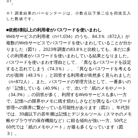
※1
。
※1 調査結果のパーセンテージは、小数点以下第二位を四捨五入
した数値です。
■依然8割以上の利用者がパスワードを使いまわし
Webサービスの利用者（n=1,034）のうち、84.3％（872人）が
複数のWebサービスでパスワードを使いまわしていることが分か
りました（図1）。2023年調査の83.8％と比較しても、未だに多
くの利用者がパスワードを使いまわしている結果となりました。
パスワードを使いまわす理由として、「異なるパスワードを設定
すると忘れてしまう（74.3％）」、「異なるパスワードを考える
のが面倒（48.3％）」と回答する利用者が依然多く見られました
（n=872人）。また、パスワードの管理方法として、一番多いの
が「記憶している（40.9%）」で、次いで「紙のメモやノート
（34.3%）」の回答が多く、利用するWebサービスも多い一方
で、記憶への限界やメモに残す煩わしさなどが異なるパスワード
管理への限界に繋がっている可能性があります（図2）。年代別
では、39歳以下の若年層は記憶とデジタルツール（スマホのメモ
帳やブラウザの保存機能など）に頼る傾向が強い一方、50代と
60代では「紙のメモやノート」が最も多くなっています（図
３）。