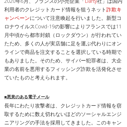
2020年6月、フランスの小売企業「
Darty
社」は国内
利用者のクレジットカード情報を狙うネット
詐欺キ
ャンペーン
について注意喚起を行いました。新型コ
ロナウイルスCovid-19の影響によりフランスでは11
月中頃から都市封鎖（ロックダウン）が行われてい
たため、多くの人が実店舗に足を運ぶ代わりにオン
ラインで商品を注文することを選択している時期で
もありました。そのため、サイバー犯罪者は、大企
業の名前を悪用するフィッシング詐欺を活発化させ
ていたものと考えられます。
■悪意のある電子メール
長年にわたり攻撃者は、クレジットカード情報を窃
取するために数え切れないほどのソーシャルエンジ
ニアリングの手法を採用してきました。このキャン