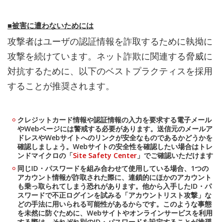
■被害に遭わないためには
攻撃者はユーザの認証情報を詐取するために執拗に
攻撃を続けています。ネット詐欺に関連する脅威に
対抗するために、以下のベストプラクティスを採用
することが推奨されます。
クレジットカード情報や認証情報の入力を要求する電子メール
やWebページには警戒する必要があります。送信元のメールア
ドレスやWebサイトへのリンクが安全なものであるかどうかを
確認しましょう。Webサイトの安全性を確認したい場合はトレ
ンドマイクロの「
Site Safety Center
」でご確認いただけます
同じID・パスワードを組み合わせて使用している場合、1つの
アカウント情報が詐取された際に、連鎖的にほかのアカウント
も乗っ取られてしまう恐れがあります。他から入手したID・パ
スワードで不正ログインを試みる「アカウントリスト攻撃」な
どの手法に用いられる可能性があるからです。このような事態
を未然に防ぐために、Webサイトやオンラインサービスを利用
する際は、それぞれ別のID・パスワードを設定することが推奨