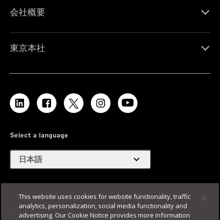
会社概要
東京本社
Select a language
expand_more
日本語
This website uses cookies for website functionality, traffic
プライバシー
Legal
analytics, personalization, social media functionality and
利用規約
サイトマップ
advertising. Our Cookie Notice provides more information