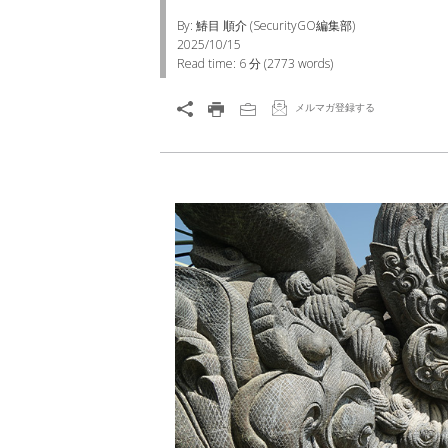
By: 鰆目 順介 (SecurityGO編集部)
2025/10/15
Read time:
6 分
(
2773
words)
メルマガ登録する