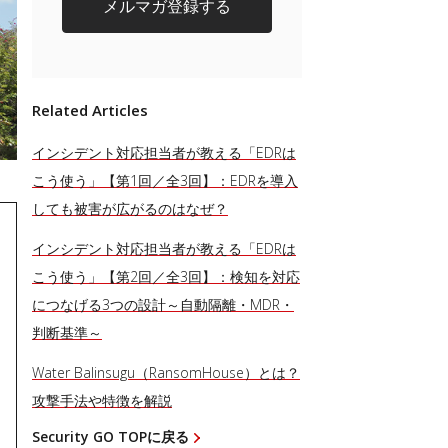
メルマガ登録する
Related Articles
インシデント対応担当者が教える「EDRは
こう使う」【第1回／全3回】：EDRを導入
しても被害が広がるのはなぜ？
インシデント対応担当者が教える「EDRは
こう使う」【第2回／全3回】：検知を対応
につなげる3つの設計～自動隔離・MDR・
判断基準～
Water Balinsugu（RansomHouse）とは？
攻撃手法や特徴を解説
Security GO TOPに戻る