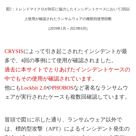
図2：トレンドマイクロが対応に協力したインシデントケースにおいて2回以
上使用が確認されたランサムウェアの種類別使用回数
(2019年1月～2023年6月)
CRYSIS
によって引き起こされたインシデントが最
多で、4回の事例にて使用が確認されました。
過去に本サイトでとりあげたインシデントケースの
中でもその使用が確認されています。
他にも
Lockbit 2.0
や
PHOBOS
など著名なランサムウ
ェアが実行されたケースも複数回確認しています。
冒頭で図1に示した通り、ランサムウェア以外で
は、標的型攻撃（APT）によるインシデント発生の