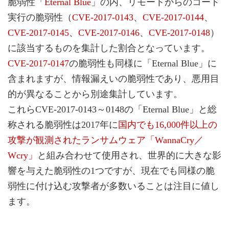
脆弱性「
Eternal Blue
」の内、リモートからのコード
実行の脆弱性（
CVE-2017-0143
、
CVE-2017-0144
、
CVE-2017-0145
、
CVE-2017-0146
、
CVE-2017-0148
）
に該当するものを集計した割合となっています。
CVE-2017-0147
の脆弱性も同様に「Eternal Blue」に
含まれますが、情報漏えいの脆弱性であり、悪用目
的が異なることから別途集計しています。
これらCVE-2017-0143～0148の「Eternal Blue」と総
称される脆弱性は2017年に
国内でも16,000件以上の
攻撃が観測されたランサムウェア「WannaCry／
Wcry」
と組み合わせて使用され、世界的に大きな影
響を与えた脆弱性の1つですが、現在でも同様の脆
弱性に付け込む攻撃者が多数いることは注目に値し
ます。