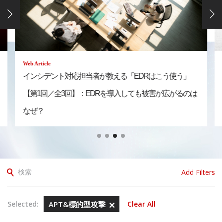
Web Article
者が教える「EDRはこう使う」
社長を騙りLINEに誘導する「
EDRを導入しても被害が広がるのは
Add Filters
検索
Selected:
APT&標的型攻撃
Clear All