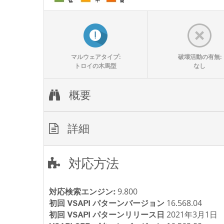
マルウェアタイプ:
破壊活動の有無:
トロイの木馬型
なし
概要
詳細
対応方法
9.800
対応検索エンジン:
16.568.04
初回 VSAPI パターンバージョン
2021年3月1日
初回 VSAPI パターンリリース日