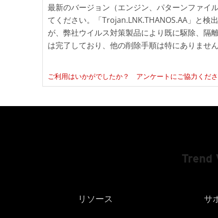
最新のバージョン（エンジン、パターンファイ
てください。「Trojan.LNK.THANOS.A
が、弊社ウイルス対策製品により既に駆除、隔
は完了しており、他の削除手順は特にありませ
ご利用はいかがでしたか？ アンケートにご協力くださ
Trend 
リソース
サ