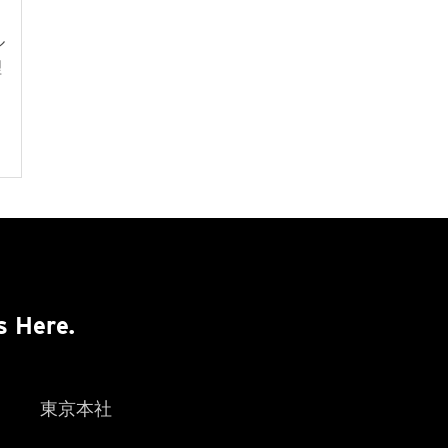
し
ル
理
s Here.
東京本社