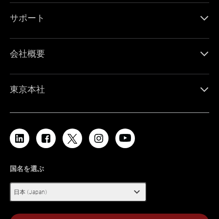
サポート
会社概要
東京本社
国名を選ぶ
expand_more
日本 (Japan)