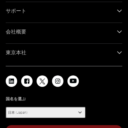
サポート
会社概要
東京本社
国名を選ぶ
expand_more
日本 (Japan)