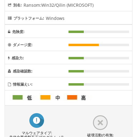
Ransom:Win32/Qilin (MICROSOFT)
別名:
Windows
プラットフォーム:
危険度:
ダメージ度:
感染力:
感染確認数:
情報漏えい:
マルウェアタイプ:
破壊活動の有無: