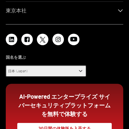
東京本社
国名を選ぶ
expand_more
日本 (Japan)
AI-Powered エンタープライズ サイ
バーセキュリティプラットフォーム
を無料で体験する
30日間の体験版を入手する