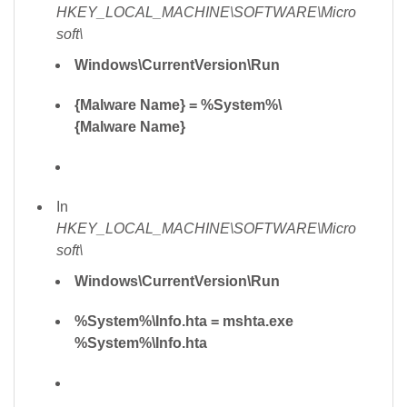
HKEY_LOCAL_MACHINE\SOFTWARE\Micro
soft\
Windows\CurrentVersion\Run
{Malware Name} = %System%\
{Malware Name}
In
HKEY_LOCAL_MACHINE\SOFTWARE\Micro
soft\
Windows\CurrentVersion\Run
%System%\Info.hta = mshta.exe
%System%\Info.hta