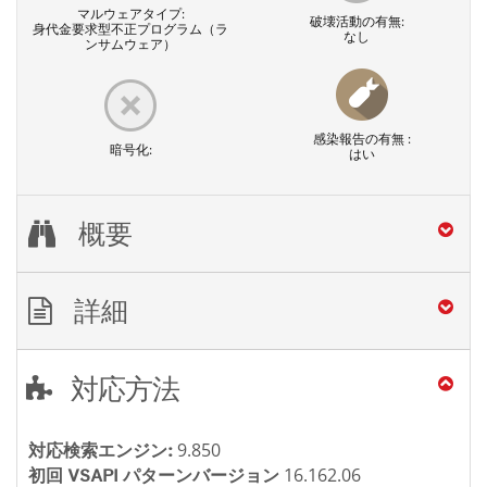
マルウェアタイプ:
破壊活動の有無:
身代金要求型不正プログラム（ラ
なし
ンサムウェア）
感染報告の有無 :
暗号化:
はい
概要
詳細
対応方法
9.850
対応検索エンジン:
16.162.06
初回 VSAPI パターンバージョン