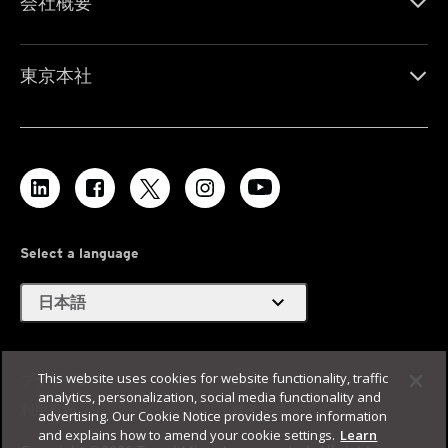
会社概要
東京本社
Select a language
expand_more
日本語
This website uses cookies for website functionality, traffic
プライバシー
Legal
analytics, personalization, social media functionality and
利用規約
サイトマップ
advertising. Our Cookie Notice provides more information
and explains how to amend your cookie settings.
Learn