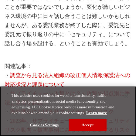
ことが重要ではないでしょうか。変化が激しいビジ
ネス環境の中に日々話し合うことは難しいかもしれ
ませんが、ある委託業務が終了した際に、委託先と
委託元で振り返りの中に「セキュリティ」について
話し合う場を設ける、ということも有効でしょう。
関連記事：
・
調査から見る法人組織の改正個人情報保護法への
対応状況と課題について
・
サプライチェーン攻撃とは？～攻撃の起点別に手
This website uses cookies for website functionality, traffic
analytics, personalization, social media functionality and
法と事例を解説～
advertising. Our Cookie Notice provides more information and
・
海外拠点におけるサプライチェーンリスク
explains how to amend your cookie settings.
Learn more
・
2023年、サプライチェーンにおけるセキュリティ
Cookies Settings
Accept
リスク動向～被害事例にみる企業が直面するリスク