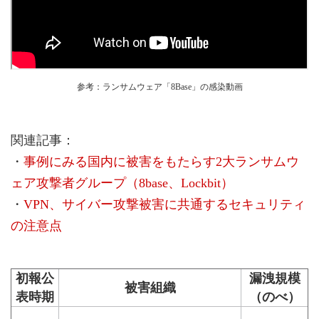
参考：ランサムウェア「8Base」の感染動画
関連記事：
・
事例にみる国内に被害をもたらす2大ランサムウ
ェア攻撃者グループ（8base、Lockbit）
・
VPN、サイバー攻撃被害に共通するセキュリティ
の注意点
初報公
漏洩規模
被害組織
表時期
（のべ）