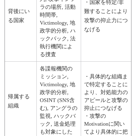
・国家を特定/非
ラの場所, 活動
背後にい
難することにより
時間帯,
る国家
攻撃の抑止力につ
Victimology, 地
なげる
政学的分析, ハ
ックバック, 法
執行機関によ
る捜査
各諜報機関の
ミッション,
・具体的な組織ま
Victimology, 地
で特定することに
政学的分析,
より、対処能力の
帰属する
OSINT (SNS含
アピールと攻撃の
組織
む), アングラの
抑止につなげる
監視, ハックバ
・攻撃の
ック, 送金処理
Motivationに関い
も対象にした
てより具体的に把