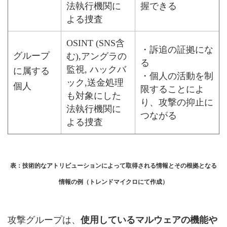
法執行機関に
握できる
よる捜査
OSINT (SNS含
・訴追の証拠にな
グループ
む),アングラの
る
監視, ハックバ
に属する
・個人の活動を制
ック,送金処理
個人
限することによ
も対象にした
り、攻撃の抑止に
法執行機関に
つながる
よる捜査
表：技術的なアトリビューションによって取得される情報とその根拠となる
情報の例（トレンドマイクロにて作成）
攻撃グループは、
使用しているマルウェアの機能や