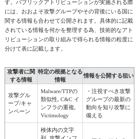
す。パブリックアトリビューションが実施される際
には、おおよそ攻撃グループやその背後にいる国に
関する情報も合わせて公開されます。具体的に記載
されている情報を何かを整理する為、技術的なアト
リビューションの取り組みで得られる情報の粒度に
分けて表に記載します。
攻撃者に関
特定の根拠となる
情報を公開する狙い
する情報
情報
Malware/TTPの
・注視すべき攻撃
攻撃グル
類似性, C&C イ
グループの最新の
ープ/キャ
ンフラの重複,
動向を知り攻撃に
ンペーン
Victimology
備える
検体内の文字
列, 攻撃インフ