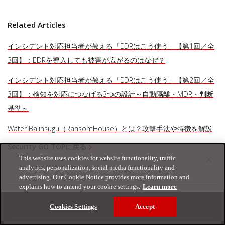
Related Articles
インシデント対応担当者が教える「EDRはこう使う」【第1回／全
3回】：EDRを導入しても被害が広がるのはなぜ？
インシデント対応担当者が教える「EDRはこう使う」【第2回／全
3回】：検知を対応につなげる3つの設計～自動隔離・MDR・判断
基準～
Water Balinsugu（RansomHouse）とは？攻撃手法や特徴を解説
Security GO TOPに戻る
This website uses cookies for website functionality, traffic
analytics, personalization, social media functionality and
advertising. Our Cookie Notice provides more information and
explains how to amend your cookie settings.
Learn more
Cookies Settings
Accept