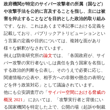
政府機関が特定のサイバー攻撃者の所属（国など）
や攻撃手法を公的に言及することを指し、主には被
害を抑止することなどを目的とした政治的取り組み
です。なお、これはあくまで本記事における定義を
記載しており、パブリックアトリビューションとい
う言葉の定義や目的については、複雑な面があり
様々な解釈がなされています。
例えば防衛研究所の
論文
では、「各国政府が、サイ
バー攻撃の実行者ないしは責任を負う国家を名指し
する政治的判断を公表し、そのうえで必要に応じ、
関連情報の公表や、相手方への非難や懸念の表明な
どを伴う政策対応」として議論されています。
他にも公安調査庁の「
サイバー空間における脅威の
概況 2021
」 においては、「攻撃実行者と背後にい
る国家機関を特定した上で、公開の場（起訴や制裁