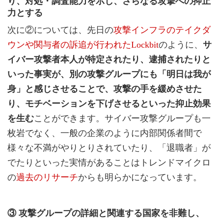
り、対処・調査能力を示し、さらなる攻撃への抑止
力とする
次に②については、先日の
攻撃インフラのテイクダ
ウンや関与者の訴追が行われたLockbit
のように、
サ
イバー攻撃者本人が特定されたり、逮捕されたりと
いった事実が、別の攻撃グループにも「明日は我が
身」と感じさせることで、攻撃の手を緩めさせた
り、モチベーションを下げさせるといった抑止効果
を生む
ことができます。サイバー攻撃グループも一
枚岩でなく、一般の企業のように内部関係者間で
様々な不満がやりとりされていたり、「退職者」が
でたりといった実情があることはトレンドマイクロ
の
過去のリサーチ
からも明らかになっています。
③ 攻撃グループの詳細と関連する国家を非難し、