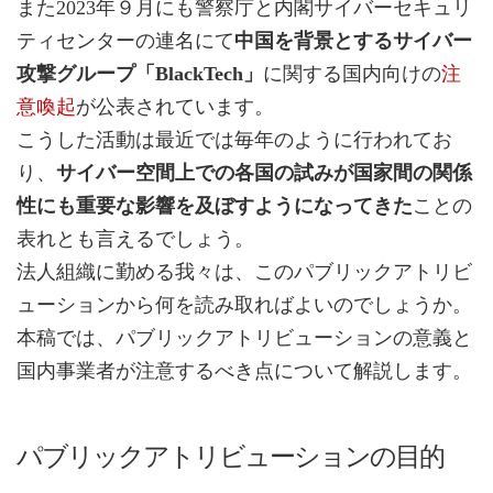
また2023年９月にも警察庁と内閣サイバーセキュリ
ティセンターの連名にて
中国を背景とするサイバー
攻撃グループ「BlackTech」
に関する国内向けの
注
意喚起
が公表されています。
こうした活動は最近では毎年のように行われてお
り、
サイバー空間上での各国の試みが国家間の関係
性にも重要な影響を及ぼすようになってきた
ことの
表れとも言えるでしょう。
法人組織に勤める我々は、このパブリックアトリビ
ューションから何を読み取ればよいのでしょうか。
本稿では、パブリックアトリビューションの意義と
国内事業者が注意するべき点について解説します。
パブリックアトリビューションの目的