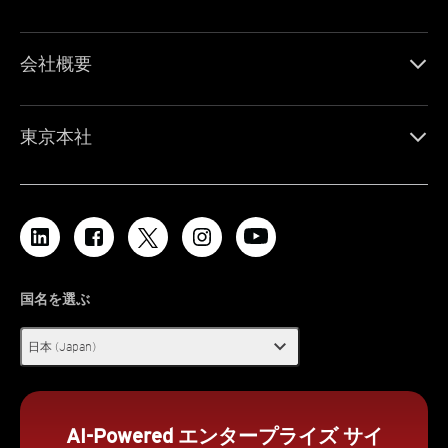
会社概要
東京本社
国名を選ぶ
expand_more
日本 (Japan)
AI-Powered エンタープライズ サイ