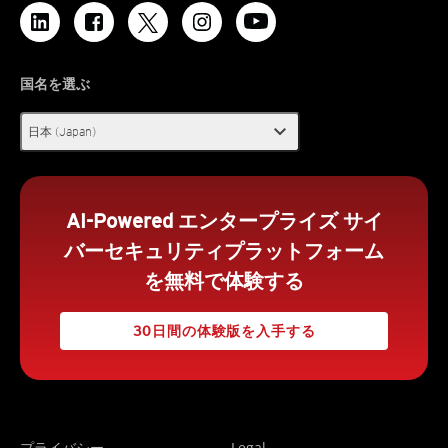
国名を選ぶ
expand_more
日本 (Japan)
AI-Powered エンタープライズ サイ
バーセキュリティプラットフォーム
を無料で体験する
30日間の体験版を入手する
プライバシー
Legal