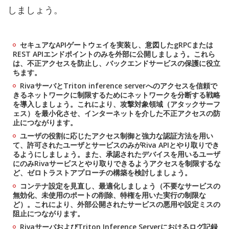
しましょう。
セキュアなAPIゲートウェイを実装し、意図したgRPCまたは
REST APIエンドポイントのみを外部に公開しましょう。これら
は、不正アクセスを防止し、バックエンドサービスの保護に役立
ちます。
RivaサーバとTriton inference serverへのアクセスを信頼で
きるネットワークに制限するためにネットワークを分断する戦略
を導入しましょう。これにより、攻撃対象領域（アタックサーフ
ェス）を最小化させ、インターネットを介した不正アクセスの防
止につながります。
ユーザの役割に応じたアクセス制御と強力な認証方法を用い
て、許可されたユーザとサービスのみがRiva APIとやり取りでき
るようにしましょう。また、承認されたデバイスを用いるユーザ
にのみRivaサービスとやり取りできるようアクセスを制限するな
ど、ゼロトラストアプローチの構築を検討しましょう。
コンテナ設定を見直し、最適化しましょう（不要なサービスの
無効化、未使用のポートの削除、特権を用いた実行の制限な
ど）。これにより、外部公開されたサービスの悪用や設定ミスの
阻止につながります。
RivaサーバおよびTriton Inference Serverにおけるログ記録