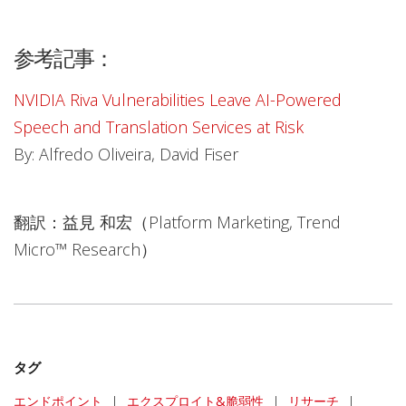
参考記事：
NVIDIA Riva Vulnerabilities Leave AI-Powered
Speech and Translation Services at Risk
By: Alfredo Oliveira, David Fiser
翻訳：益見 和宏（Platform Marketing, Trend
Micro™ Research）
タグ
エンドポイント
|
エクスプロイト&脆弱性
|
リサーチ
|