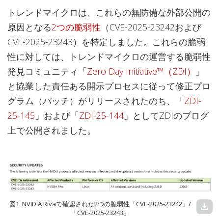
トレンドマイクロは、これらの無防備な外部公開の
原因となる
2つの脆弱性
（CVE-2025-23242および
CVE-2025-23243）を特定しました。これらの脆弱
性に対しては、トレンドマイクロの運営する脆弱性
発見コミュニティ「
Zero Day Initiative™（ZDI）
」
と協業した責任ある開示プロセスに従って修正プロ
グラム（パッチ）がリリースされたのち、「
ZDI-
25-145
」および「
ZDI-25-144
」としてZDIのブログ
上で公開されました。
図1. NVIDIA Rivaで確認された2つの脆弱性「CVE-2025-23242」/
download
「CVE-2025-23243」