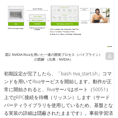
図2. NVIDIA Rivaを用いた一連の開発プロセス（パイプライン）
download
の図解 （出典：NVIDIA）
初期設定が完了したら、「bash riva_start.sh」コマ
ンドを用いてRivaサービスを開始します。動作が正
常に開始されると、Rivaサーバはポート（50051）
上でgRPC接続を待機（リッスン）します（サード
パーティライブラリを使用しているため、基盤とな
る実装の詳細は隠蔽されたままです）。事前学習済