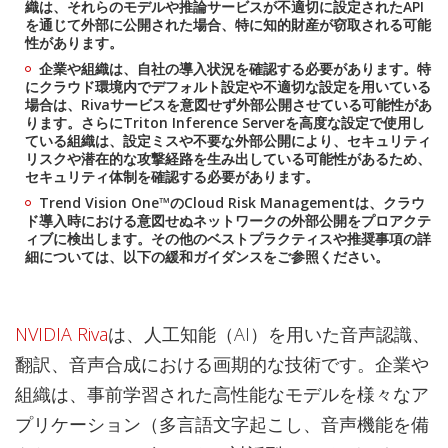
織は、それらのモデルや推論サービスが不適切に設定されたAPI
を通じて外部に公開された場合、特に知的財産が窃取される可能
性があります。
企業や組織は、自社の導入状況を確認する必要があります。特
にクラウド環境内でデフォルト設定や不適切な設定を用いている
場合は、Rivaサービスを意図せず外部公開させている可能性があ
ります。さらにTriton Inference Serverを高度な設定で使用し
ている組織は、設定ミスや不要な外部公開により、セキュリティ
リスクや潜在的な攻撃経路を生み出している可能性があるため、
セキュリティ体制を確認する必要があります。
Trend Vision One™のCloud Risk Managementは、クラウ
ド導入時における意図せぬネットワークの外部公開をプロアクテ
ィブに検出します。その他のベストプラクティスや推奨事項の詳
細については、以下の緩和ガイダンスをご参照ください。
NVIDIA Riva
は、人工知能（AI）を用いた音声認識、
翻訳、音声合成における画期的な技術です。企業や
組織は、事前学習された高性能なモデルを様々なア
プリケーション（多言語文字起こし、音声機能を備