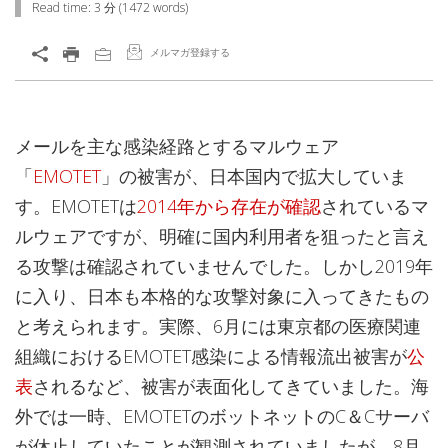
Read time:
3 分
(
1472
words)
メルマガ登録する
メールを主な感染経路とするマルウェア
「
EMOTET
」の被害が、日本国内で拡大していま
す。EMOTETは
2014年から存在が確認
されているマ
ルウェアですが、明確に国内利用者を狙ったと言え
る攻撃は確認されていませんでした。しかし2019年
に入り、日本も本格的な攻撃対象に入ってきたもの
と考えられます。実際、6月には東京都の医療関連
組織におけるEMOTET感染による情報流出被害が
公
表
されるなど、被害が表面化してきていました。海
外では一時、EMOTETのボットネットのC＆Cサーバ
が休止していたことが観測されていましたが、8月