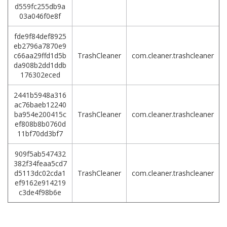
d559fc255db9a
03a046f0e8f
fde9f84def8925
eb2796a7870e9
c66aa29ffd1d5b
TrashCleaner
com.cleaner.trashcleaner
da908b2dd1ddb
176302eced
2441b5948a316
ac76baeb12240
ba954e200415c
TrashCleaner
com.cleaner.trashcleaner
ef808b8b0760d
11bf70dd3bf7
909f5ab547432
382f34feaa5cd7
d5113dc02cda1
TrashCleaner
com.cleaner.trashcleaner
ef9162e914219
c3de4f98b6e