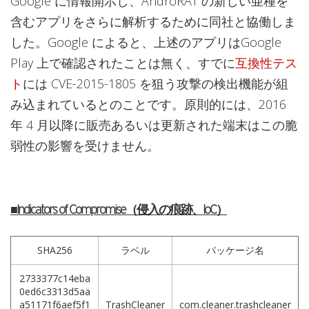
Google に情報開示し、AndroRAT の新しい亜種を
含むアプリをさらに解析するために同社と協働しま
した。Google によると、上述のアプリはGoogle
Play 上で確認されたことは無く、すでに
互換性テス
ト
には CVE-2015-1805 を狙う攻撃の検出機能が組
み込まれているとのことです。原則的には、2016
年 4 月以降に販売あるいは更新された端末はこの脆
弱性の影響を受けません。
■Indicators of Compromise（侵入の痕跡、IoC）
SHA256
ラベル
パッケージ名
2733377c14eba
0ed6c3313d5aa
a51171f6aef5f1
TrashCleaner
com.cleaner.trashcleaner