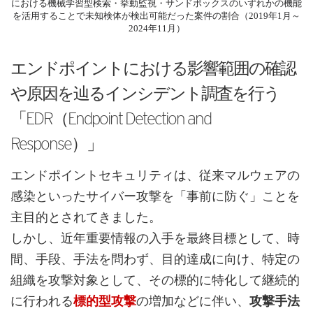
における機械学習型検索・挙動監視・サンドボックスのいずれかの機能
を活用することで未知検体が検出可能だった案件の割合（2019年1月～
2024年11月）
エンドポイントにおける影響範囲の確認
や原因を辿るインシデント調査を行う
「EDR（Endpoint Detection and
Response）」
エンドポイントセキュリティは、従来マルウェアの
感染といったサイバー攻撃を「事前に防ぐ」ことを
主目的とされてきました。
しかし、近年重要情報の入手を最終目標として、時
間、手段、手法を問わず、目的達成に向け、特定の
組織を攻撃対象として、その標的に特化して継続的
に行われる
標的型攻撃
の増加などに伴い、
攻撃手法