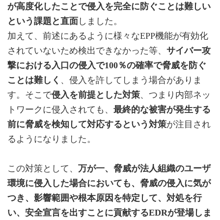
が高度化したことで侵入を完全に防ぐことは難しい
という課題と直面
しました。
加えて、前述にあるように様々なEPP機能が有効化
されていないため検出できなかった等、
サイバー攻
撃における入口の侵入で100％の確率で脅威を防ぐ
ことは難しく
、侵入を許してしまう場合がありま
す。そこで
侵入を前提とした対策
、つまり内部ネッ
トワークに侵入されても、
最終的な被害が発生する
前に脅威を検知して対応するという対策
が注目され
るようになりました。
この対策として、
万が一、脅威が法人組織のユーザ
環境に侵入した場合においても、脅威の侵入に気が
つき、影響範囲や根本原因を特定して、対処を行
い、安全宣言を出すことに貢献するEDRが登場しま