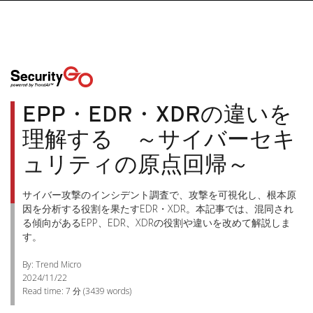
EPP・EDR・XDRの違いを
理解する ～サイバーセキ
ュリティの原点回帰～
サイバー攻撃のインシデント調査で、攻撃を可視化し、根本原
因を分析する役割を果たすEDR・XDR。本記事では、混同され
る傾向があるEPP、EDR、XDRの役割や違いを改めて解説しま
す。
By: Trend Micro
2024/11/22
Read time:
7 分
(
3439
words)