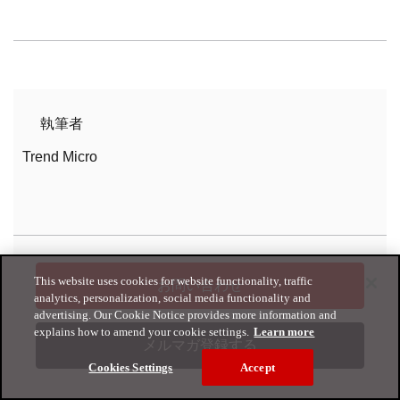
執筆者
Trend Micro
This website uses cookies for website functionality, traffic
お問い合わせ
analytics, personalization, social media functionality and
advertising. Our Cookie Notice provides more information and
explains how to amend your cookie settings.
Learn more
メルマガ登録する
Cookies Settings
Accept