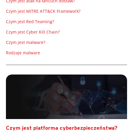
Czym jest atak na łańcuch dostaw?
Czym jest MITRE ATT&CK Framework?
Czym jest Red Teaming?
Czym jest Cyber Kill Chain?
Czym jest malware?
Rodzaje malware
Czym jest platforma cyberbezpieczeństwa?