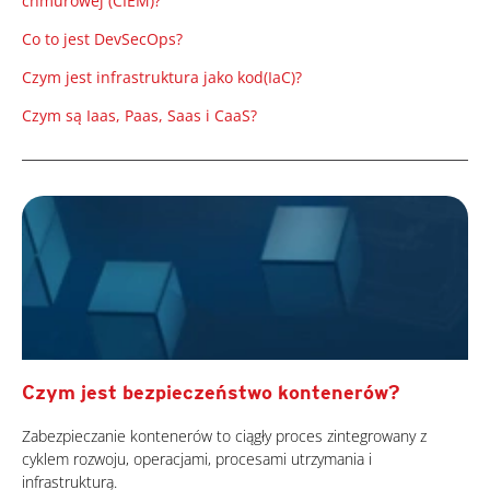
chmurowej (CIEM)?
Co to jest DevSecOps?
Czym jest infrastruktura jako kod(IaC)?
Czym są Iaas, Paas, Saas i CaaS?
Czym jest bezpieczeństwo kontenerów?
Zabezpieczanie kontenerów to ciągły proces zintegrowany z
cyklem rozwoju, operacjami, procesami utrzymania i
infrastrukturą.