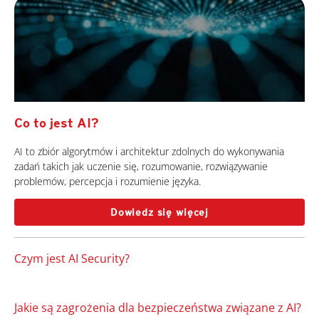
Co to jest AI?
AI to zbiór algorytmów i architektur zdolnych do wykonywania
zadań takich jak uczenie się, rozumowanie, rozwiązywanie
problemów, percepcja i rozumienie języka.
Dowiedz się więcej
Czym jest AI Security?
Jakie są zagrożenia dla bezpieczeństwa związane z AI?