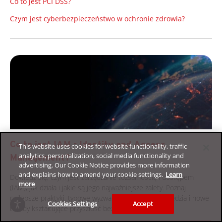
Co to jest PCI DSS?
Czym jest cyberbezpieczeństwo w ochronie zdrowia?
Co to jest IAM - Identity and Access
This website uses cookies for website functionality, traffic
analytics, personalization, social media functionality and
Management?
advertising. Our Cookie Notice provides more information
and explains how to amend your cookie settings.
Learn
Dowiedz się, czym jest zarządzanie tożsamością i dostępem
more
(IAM), jak działa i jakie są jego najważniejsze zalety. Poznaj
najlepsze praktyki, typowe wyzwania, niezbędne narzędzia i nowe
Cookies Settings
Accept
trendy kształtujące przyszłość bezpieczeństwa IAM.