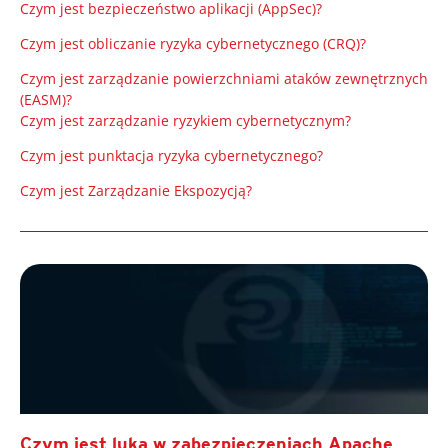
Czym jest bezpieczeństwo aplikacji (AppSec)?
Czym jest obliczanie ryzyka cybernetycznego (CRQ)?
Czym jest zarządzanie powierzchniami ataków zewnętrznych
(EASM)?
Czym jest zarządzanie ryzykiem cybernetycznym?
Czym jest punktacja ryzyka cybernetycznego?
Czym jest Zarządzanie Ekspozycją?
Czym jest luka w zabezpieczeniach Apache