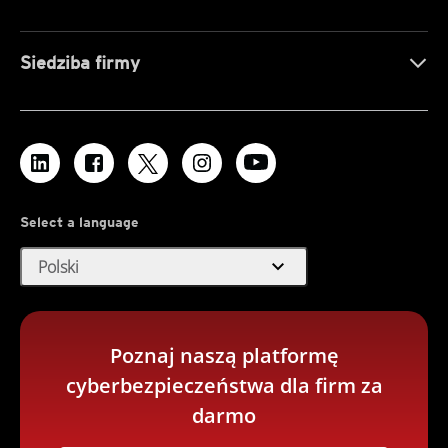
Siedziba firmy
Select a language
expand_more
Polski
Poznaj naszą platformę
cyberbezpieczeństwa dla firm za
darmo