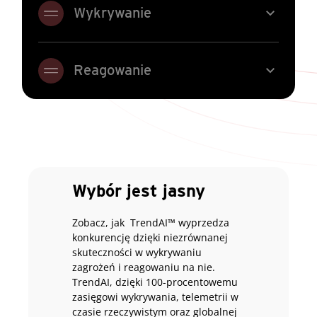
expand_more
Wykrywanie
expand_more
Reagowanie
Wybór jest jasny
Zobacz, jak TrendAI™ wyprzedza
konkurencję dzięki niezrównanej
skuteczności w wykrywaniu
zagrożeń i reagowaniu na nie.
TrendAI, dzięki 100-procentowemu
zasięgowi wykrywania, telemetrii w
czasie rzeczywistym oraz globalnej