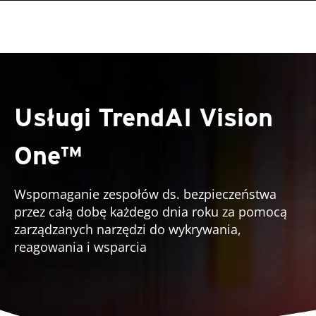
roducts
One-Platform
pen On A New Tab
pen On A New Tab
pen On A New Tab
pen On A New Tab
pen On A New Tab
pen On A New Tab
pen On A New Tab
Usługi TrendAI Vision
One™
Wspomaganie zespołów ds. bezpieczeństwa
przez całą dobę każdego dnia roku za pomocą
zarządzanych narzędzi do wykrywania,
reagowania i wsparcia