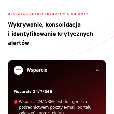
DLACZEGO USŁUGI TRENDAI VISION ONE™
Wykrywanie, konsolidacja
i identyfikowanie krytycznych
alertów
expand_less
Wsparcie
Wsparcie 24/7/365
Wsparcie 24/7/365 jest dostępne za
pośrednictwem poczty e-mail, portalu
zgłoszeń i przez telefon