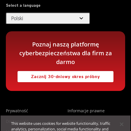
Select a language
expand_more
Polski
Poznaj naszą platformę
cyberbezpieczeństwa dla firm za
darmo
Zacznij 30-dniowy okres próbny
Prywatność
Informacje prawne
Dostępność
Warunki użytkowania
This website uses cookies for website functionality, traffic
analytics, personalization, social media functionality and