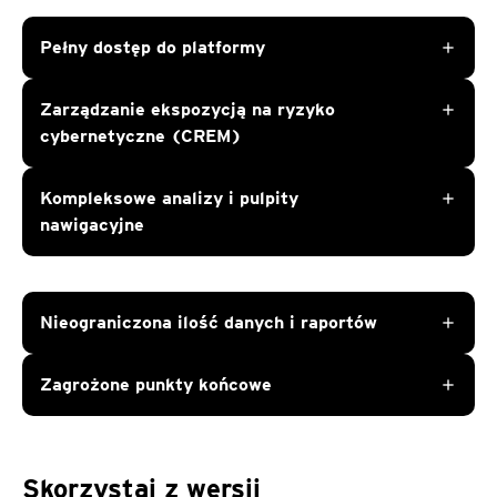
Pełny dostęp do platformy
add
Zarządzanie ekspozycją na ryzyko
add
cybernetyczne (CREM)
Kompleksowe analizy i pulpity
add
nawigacyjne
Nieograniczona ilość danych i raportów
add
Zagrożone punkty końcowe
add
Skorzystaj z wersji