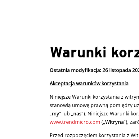
roducts
roducts
roducts
ews Article
One-Platform
pen On A New Tab
pen On A New Tab
pen On A New Tab
pen On A New Tab
pen On A New Tab
pen On A New Tab
pen On A New Tab
Warunki korz
Ostatnia modyfikacja: 26 listopada 202
Akceptacja warunków korzystania
Niniejsze Warunki korzystania z witry
stanowią umowę prawną pomiędzy użyt
„
my
” lub „
nas
”). Niniejsze Warunki ko
www.trendmicro.com
(„
Witryna
”), za
Przed rozpoczęciem korzystania z Witr