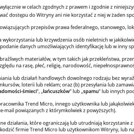
wyłącznie w celach zgodnych z prawem i zgodnie z niniejsz
wać dostępu do Witryny ani nie korzystać z niej w żaden sp
bowiązujących przepisów prawa federalnego, stanowego, l
 wykorzystania lub krzywdzenia osób nieletnich w jakikolw
 podanie danych umożliwiających identyfikację lub w inny s
raźliwych materiałów, w tym takich jak przekleństwa, prze
ględu na rasę, płeć, religię, narodowość, niepełnosprawnoś
aniania lub działań handlowych dowolnego rodzaju bez wyra
onkursów, loterii lub reklam; oraz (b) przesyłania lub zama
adomości-śmieci
”, „
łańcuszków
” lub „
spamu
” lub innych p
pracownika Trend Micro, innego użytkownika lub jakąkolwie
-mail powiązanych z którymkolwiek z powyższych).
ne działania, które ograniczają lub utrudniają korzystanie z
kodzić firmie Trend Micro lub użytkownikom Witryny, lub na