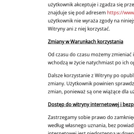
użytkownik akceptuje i zgadza się prz
znajduje się pod adresem
https://ww
użytkownik nie wyraża zgody na ninie
Witryny ani z niej korzystać.
Zmiany w Warunkach korzystania
Od czasu do czasu możemy zmieniać i 
wchodzą w życie natychmiast po ich o
Dalsze korzystanie z Witryny po opub
zmiany. Użytkownik powinien sprawdz
zmian, ponieważ są one wiążące dla u
Dostęp do witryny internetowej i bez
Zastrzegamy sobie prawo do zamknięcia 
według własnego uznania, bez powiado
internetowej jest niedostępna w dowo