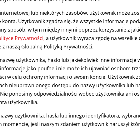
y internetowej lub niektórych zasobów, użytkownik może z
 konta. Użytkownik zgadza się, że wszystkie informacje pod
inny sposób, w tym między innymi poprzez korzystanie z jaki
lityce Prywatności,
a użytkownik wyraża zgodę na wszelkie
e z naszą Globalną Polityką Prywatności.
a nazwę użytkownika, hasło lub jakiekolwiek inne informacj
 informacje jako poufne i nie może ich ujawniać osobom trz
ści w celu ochrony informacji o swoim koncie. Użytkownik z
ch nieuprawnionego dostępu do nazwy użytkownika lub hasła
Nie ponosimy odpowiedzialności wobec użytkownika ani osó
ta użytkownika.
zwy użytkownika, hasła lub innego identyfikatora, wybran
 momencie, jeśli naszym zdaniem użytkownik naruszył któr