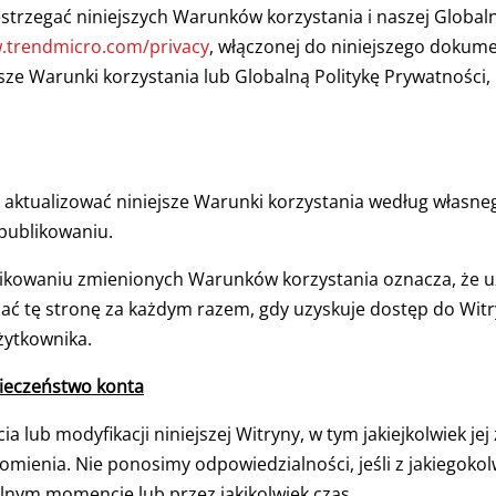
estrzegać niniejszych Warunków korzystania i naszej Globaln
w.trendmicro.com/privacy
, włączonej do niniejszego dokumen
jsze Warunki korzystania lub Globalną Politykę Prywatności
aktualizować niniejsze Warunki korzystania według własne
publikowaniu.
likowaniu zmienionych Warunków korzystania oznacza, że uż
ać tę stronę za każdym razem, gdy uzyskuje dostęp do Wit
żytkownika.
pieczeństwo konta
lub modyfikacji niniejszej Witryny, w tym jakiejkolwiek jej z
mienia. Nie ponosimy odpowiedzialności, jeśli z jakiegokol
lnym momencie lub przez jakikolwiek czas.