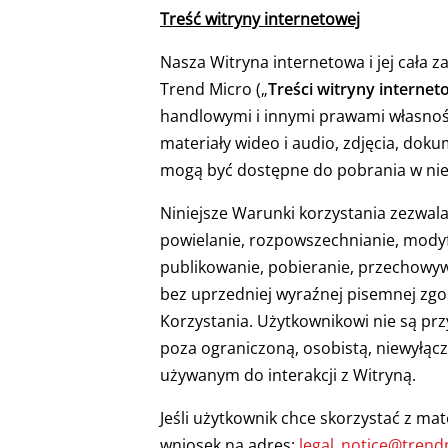
Treść witryny internetowej
Nasza Witryna internetowa i jej cała z
Trend Micro („
Treści witryny internet
handlowymi i innymi prawami własnośc
materiały wideo i audio, zdjęcia, dok
mogą być dostępne do pobrania w niek
Niniejsze Warunki korzystania zezwala
powielanie, rozpowszechnianie, modyf
publikowanie, pobieranie, przechowyw
bez uprzedniej wyraźnej pisemnej zgo
Korzystania. Użytkownikowi nie są pr
poza ograniczoną, osobistą, niewyłącz
używanym do interakcji z Witryną.
Jeśli użytkownik chce skorzystać z mat
wniosek na adres:
legal_notice@tren