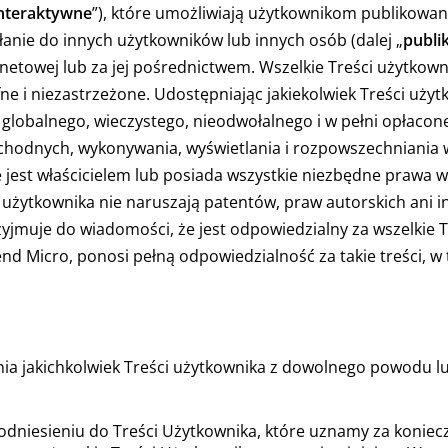
interaktywne
”), które umożliwiają użytkownikom publikowani
łanie do innych użytkowników lub innych osób (dalej „
publi
ernetowej lub za jej pośrednictwem. Wszelkie Treści użytkow
e i niezastrzeżone. Udostępniając jakiekolwiek Treści użyt
o globalnego, wieczystego, nieodwołalnego i w pełni opłaco
chodnych, wykonywania, wyświetlania i rozpowszechniania 
 jest właścicielem lub posiada wszystkie niezbędne prawa wła
ci użytkownika nie naruszają patentów, praw autorskich ani 
yjmuje do wiadomości, że jest odpowiedzialny za wszelkie T
rend Micro, ponosi pełną odpowiedzialność za takie treści, 
ia jakichkolwiek Treści użytkownika z dowolnego powodu 
odniesieniu do Treści Użytkownika, które uznamy za konie