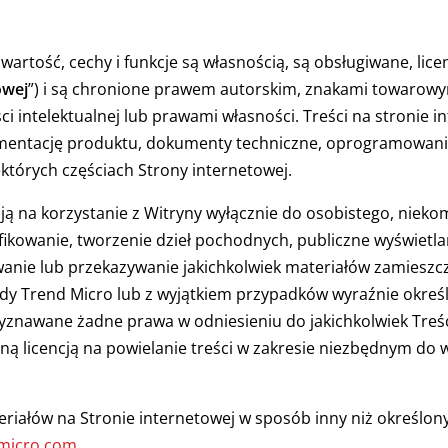
awartość, cechy i funkcje są własnością, są obsługiwane, li
owej
”) i są chronione prawem autorskim, znakami towarowy
i intelektualnej lub prawami własności. Treści na stronie 
umentację produktu, dokumenty techniczne, oprogramowanie,
tórych częściach Strony internetowej.
ją na korzystanie z Witryny wyłącznie do osobistego, nieko
ikowanie, tworzenie dzieł pochodnych, publiczne wyświetl
anie lub przekazywanie jakichkolwiek materiałów zamieszcz
dy Trend Micro lub z wyjątkiem przypadków wyraźnie okreś
zyznawane żadne prawa w odniesieniu do jakichkolwiek Treśc
ną licencją na powielanie treści w zakresie niezbędnym do w
eriałów na Stronie internetowej w sposób inny niż określony
dmicro.com
.