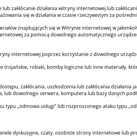
 lub zakłócanie działania witryny internetowej lub zakłócani
ażowania się w działania w czasie rzeczywistym za pośredn
riałów znajdujących się w Witrynie internetowej w jakimko
nternetowej za pomocą dowolnego automatycznego urządzen
itryny internetowej poprzez korzystanie z dowolnego urząd
 trojańskie, robaki, bomby logiczne lub inne materiały, któr
tępu, zakłócania, uszkodzenia lub zakłócania działania jak
, lub dowolnego serwera, komputera lub bazy danych podł
u typu „odmowa usługi” lub rozproszonego ataku typu „od
le dyskusyjne, czaty, osobiste strony internetowe lub profi