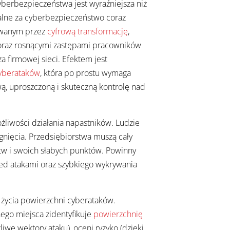
berbezpieczeństwa jest wyraźniejsza niż
ialne za cyberbezpieczeństwo coraz
owanym przez
cyfrową transformację
,
 oraz rosnącymi zastępami pracowników
 firmowej sieci. Efektem jest
yberataków
, która po prostu wymaga
ą, uproszczoną i skuteczną kontrolę nad
liwości działania napastników. Ludzie
rgnięcia. Przedsiębiorstwa muszą cały
w i swoich słabych punktów. Powinny
ed atakami oraz szybkiego wykrywania
 życia powierzchni cyberataków.
ego miejsca zidentyfikuje
powierzchnię
iwe wektory ataku), oceni ryzyko (dzięki