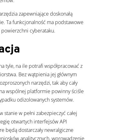
temów.
arzędzia zapewniające doskonałą
ie. Ta funkcjonalność ma podstawowe
a powierzchni cyberataku.
acja
a tyle, na ile potrafi współpracować z
orstwa. Bez wątpienia jej głównym
ozproszonych narzędzi, tak aby cały
 na wspólnej platformie powinny ściśle
rzypadku odizolowanych systemów.
w stanie w pełni zabezpieczyć całej
tegię otwartych interfejsów API
re będą dostarczały newralgiczne
wniosków analitycznych, wprowadzenie