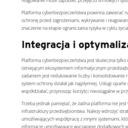
reagowanie może zapobiec przejęciu firmowych sys
Platforma cyberbezpieczeństwa powinna zawierać n
ochronę przed zagrożeniami, wykrywanie i reagowan
znaczenie na etapie ograniczania ryzyka w cyklu życi
Integracja i optymaliz
Platforma cyberbezpieczeństwa jest skuteczna tylko n
istniejącym ekosystemem informatycznym przedsiębi
zadaniem jest redukowanie liczby i konsolidowanie r
system ochrony działał jak najpłynniej. Usługi oparte
współdziałać, przynosząc korzyści nieosiągalne w p
Trzeba jednak pamiętać, że żadna platforma nie jest 
infrastruktury przedsiębiorstwa. Należy wdrożyć stra
umożliwiających współpracę z innymi systemami, któ
informacje umożliwiające wyciąganie dodatkowych 