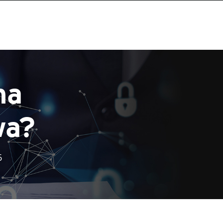
ma
wa?
6