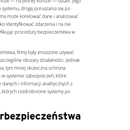
 może — na jednej konsoli — ustalić jego
o systemu, drogę poruszania się po
orma może korelować dane i analizować
bko identyfikować zdarzenia i na nie
yfikując procedury bezpieczeństwa w
zeństwa, firmy były zmuszone używać
zczególne obszary działalności. Jednak
a, tym mniej skuteczna ochrona.
 w systemie zabezpieczeń, które
 danych i informacji analitycznych z
, których rozdrobnione systemy po
erbezpieczeństwa