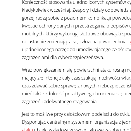
Konieczność stosowania ujednoliconych systemów cy
kiedykolwiek wcześniej. Zespoły i działy odpowiedz
gorzej radzą sobie z poziomem komplikacji powod
kwestie ochrony danych i przestrzegania przepisów
mobilnych, którzy wykonują służbowe obowiązki spoza
nieustannie zmieniająca się i złożona powierzchnia
c
ujednoliconego narzędzia umożliwiającego całościow
zagrożeniami dla cyberbezpieczeństwa.
Wraz powiększaniem się powierzchni ataku rosną moż
mający złe intencje cały czas szukają możliwości wta
czas zdawać sobie sprawę z nowych niebezpieczeńst
mieć także zdolność proaktywnego bronienia się prz
zagrożeń i adekwatnego reagowania.
Jest to możliwe przy całościowym podejściu do cyklu
Dysponując centralnym systemem, organizacja z jedn
ataku
(dzięki wglądowi w swoje cyfrowe zasoby i możl