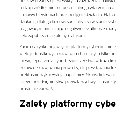
przeciw organizacji. Po wykryciu zagrożenia analityk
rodzaj i źródło, miejsce potencjalnego wtargnięcia d
firmowych systemach oraz podjęcie działania. Platf
działania, dlatego firmowi specjaliści są w stanie szy
reagować, minimalizując negatywne skutki oraz mod
celu zapobieżenia kolejnym atakom.
Zanim na rynku pojawiły się platformy cyberbezpiec
wielu jednostkowych rozwiązań chroniących tylko pos
im więcej narzędzi cyberbezpieczeństwa wdraża firm
Izolowane rozwiązania prowadzą do powstawania luk
bezlitośnie wykorzystują napastnicy. Skonsolidowanie
całego przedsiębiorstwa pozwala wychwycić aspekty
prostu nie zauważą.
Zalety platformy cyb