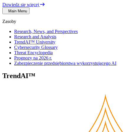
Dowiedz się więcej
Main Menu
Zasoby
Research, News, and Perspectives
Research and Analysis
TrendAI™ University
Cybersecurity Glossary
Threat Encyclopedia
Prognozy na 2026 r.
Zabezpieczenie przedsiębiorstwa wykorzystującego AI
TrendAI™
Security Blog