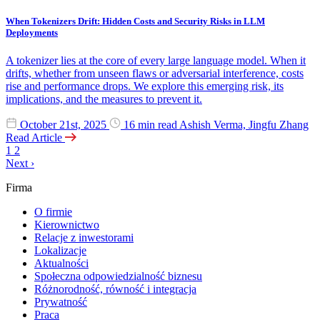
When Tokenizers Drift: Hidden Costs and Security Risks in LLM
Deployments
A tokenizer lies at the core of every large language model. When it
drifts, whether from unseen flaws or adversarial interference, costs
rise and performance drops. We explore this emerging risk, its
implications, and the measures to prevent it.
October 21st, 2025
16 min read
Ashish Verma, Jingfu Zhang
Read Article
1
2
Next
›
Firma
O firmie
Kierownictwo
Relacje z inwestorami
Lokalizacje
Aktualności
Społeczna odpowiedzialność biznesu
Różnorodność, równość i integracja
Prywatność
Praca