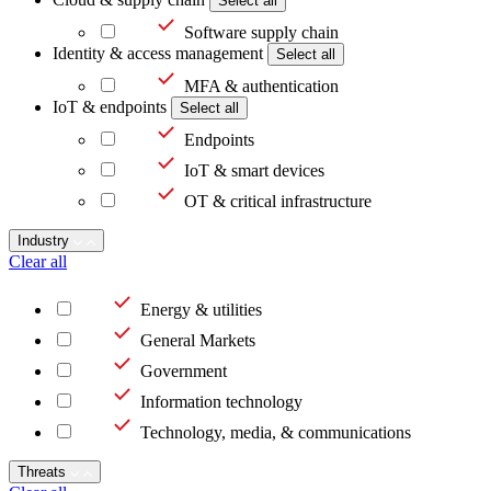
Select all
Software supply chain
Identity & access management
Select all
MFA & authentication
IoT & endpoints
Select all
Endpoints
IoT & smart devices
OT & critical infrastructure
Industry
Clear all
Energy & utilities
General Markets
Government
Information technology
Technology, media, & communications
Threats