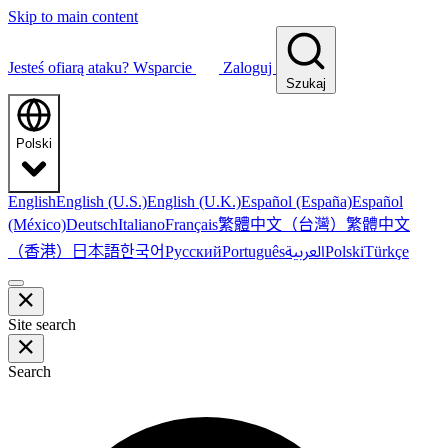
Skip to main content
Jesteś ofiarą ataku?
Wsparcie
Zaloguj
Szukaj
Polski
English
English (U.S.)
English (U.K.)
Español (España)
Español
繁體中文（台灣）
繁體中文
(México)
Deutsch
Italiano
Français
（香港）
한국어
日本語
العربية
Русский
Português
Polski
Türkçe
Site search
Search