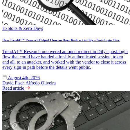
Exploits & Zero-Days
How TrendAI™ Research Helped Close an Open Redirect in Dify's Post-Login Flow
TrendAI™ Research uncovered an open redirect in Dify's post-login
flow that could have handed a freshly authenticated session, token
and all, to an attacker, and worked with the vendor to close it across
every sign-in path before the details went public.
August 4th, 2026
David Fiser, Alfredo Oliveira
Read article