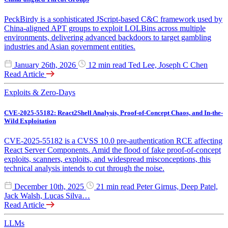
PeckBirdy is a sophisticated JScript-based C&C framework used by
China-aligned APT groups to exploit LOLBins across multiple
environments, delivering advanced backdoors to target gambling
industries and Asian government entities.
January 26th, 2026
12 min read
Ted Lee, Joseph C Chen
Read Article
Exploits & Zero-Days
CVE-2025-55182: React2Shell Analysis, Proof-of-Concept Chaos, and In-the-
Wild Exploitation
CVE-2025-55182 is a CVSS 10.0 pre-authentication RCE affecting
React Server Components. Amid the flood of fake proof-of-concept
exploits, scanners, exploits, and widespread misconceptions, this
technical analysis intends to cut through the noise.
December 10th, 2025
21 min read
Peter Girnus, Deep Patel,
Jack Walsh, Lucas Silva…
Read Article
LLMs