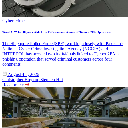
Cyber crime
TrendAI™ Intelligence Aids Law Enforcement Arrest of Tycoon 2FA Operators
The Singapore Police Force (SPF), working closely with Pakistan's
National Cyber Crime Investigation Agency (NCCIA) and
INTERPOL has arrested two individuals linked to Tycoon2FA, a
phishing operation that served criminal customers across four
continents.
August 4th, 2026
Christopher Boyton, Stephen Hilt
Read article