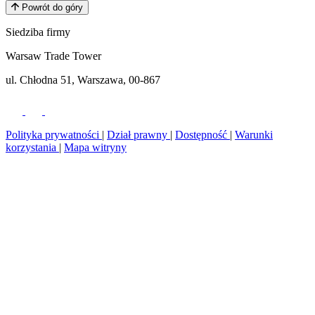
Powrót do góry
Siedziba firmy
Warsaw Trade Tower
ul. Chłodna 51, Warszawa, 00-867
Polityka prywatności
|
Dział prawny
|
Dostępność
|
Warunki
korzystania
|
Mapa witryny