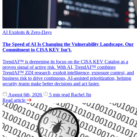
AI
Exploits & Zero-Days
The Speed of AI Is Changing the Vulnerability Landscape. Our
Commitment to CISA KEV Isn’t.
TrendAI™ is deepening its focus on the CISA KEV Catalog as a
proven signal of active risk. With AI, TrendAI™ combines
TrendAI™ ZDI research, exploit intelligence, exposure context, and
business risk to drive continuous, AI-assisted prioritization, helping
security teams make better decisions and act faster.
August 6th, 2026
5 min read
Rachel Jin
Read article