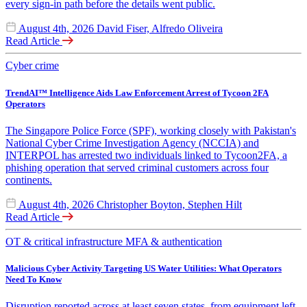
every sign-in path before the details went public.
August 4th, 2026
David Fiser, Alfredo Oliveira
Read Article
Cyber crime
TrendAI™ Intelligence Aids Law Enforcement Arrest of Tycoon 2FA
Operators
The Singapore Police Force (SPF), working closely with Pakistan's
National Cyber Crime Investigation Agency (NCCIA) and
INTERPOL has arrested two individuals linked to Tycoon2FA, a
phishing operation that served criminal customers across four
continents.
August 4th, 2026
Christopher Boyton, Stephen Hilt
Read Article
OT & critical infrastructure
MFA & authentication
Malicious Cyber Activity Targeting US Water Utilities: What Operators
Need To Know
Disruption reported across at least seven states, from equipment left