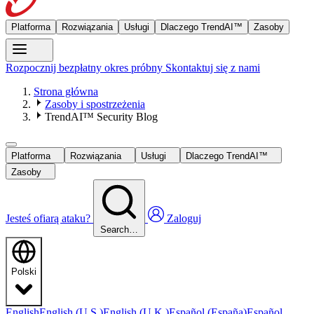
Platforma
Rozwiązania
Usługi
Dlaczego TrendAI™
Zasoby
Rozpocznij bezpłatny okres próbny
Skontaktuj się z nami
Strona główna
Zasoby i spostrzeżenia
TrendAI™ Security Blog
Platforma
Rozwiązania
Usługi
Dlaczego TrendAI™
Zasoby
Jesteś ofiarą ataku?
Zaloguj
Search…
Polski
English
English (U.S.)
English (U.K.)
Español (España)
Español