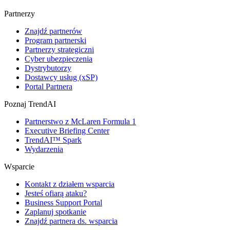
Partnerzy
Znajdź partnerów
Program partnerski
Partnerzy strategiczni
Cyber ubezpieczenia
Dystrybutorzy
Dostawcy usług (xSP)
Portal Partnera
Poznaj TrendAI
Partnerstwo z McLaren Formula 1
Executive Briefing Center
TrendAI™ Spark
Wydarzenia
Wsparcie
Kontakt z działem wsparcia
Jesteś ofiarą ataku?
Business Support Portal
Zaplanuj spotkanie
Znajdź partnera ds. wsparcia