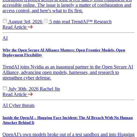
accessible online. The issue is largely a matter of configuration and
access control, and here's what to fix first.
August 3rd, 2026
5 min read
TrendAI™ Research
Read Article
AI
Why the Open Secure AI Alliance Matters: Open Frontier Models, Open
Deployment Flexibility
TrendAI joins Nvidia as an inaugural partner in the Open Secure AI
Alliance, advancing open models, harnesses, and research to
strengthen cyber defense.
July 30th, 2026
Rachel Jin
Read Article
AI
Cyber threats
Inside the OpenAI – Hugging Face Incident: The AI Breach With No Human
Attacker Behind It
OpenAI’s own models broke out of a test sandbox and into Hugging