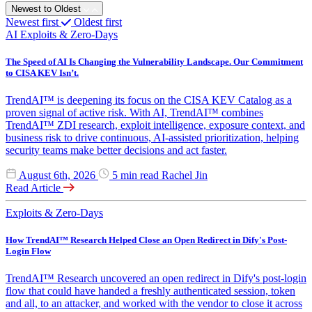
Newest to Oldest
Newest first
Oldest first
AI
Exploits & Zero-Days
The Speed of AI Is Changing the Vulnerability Landscape. Our Commitment
to CISA KEV Isn’t.
TrendAI™ is deepening its focus on the CISA KEV Catalog as a
proven signal of active risk. With AI, TrendAI™ combines
TrendAI™ ZDI research, exploit intelligence, exposure context, and
business risk to drive continuous, AI-assisted prioritization, helping
security teams make better decisions and act faster.
August 6th, 2026
5 min read
Rachel Jin
Read Article
Exploits & Zero-Days
How TrendAI™ Research Helped Close an Open Redirect in Dify's Post-
Login Flow
TrendAI™ Research uncovered an open redirect in Dify's post-login
flow that could have handed a freshly authenticated session, token
and all, to an attacker, and worked with the vendor to close it across