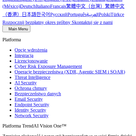
繁體中文（台灣）
繁體中文
(México)
Deutsch
Italiano
Français
（香港）
한국어
日本語
العربية
Русский
Português
Polski
Türkçe
Rozpocznij bezpłatny okres próbny
Skontaktuj się z nami
Main Menu
Platforma
Opcje wdrożenia
Integracja
Licencjonowanie
Cyber Risk Exposure Management
Operacje bezpieczeństwa (XDR, Agentic SIEM i SOAR)
Threat Intelligence
AI Security
Ochrona chmury
Bezpieczeństwo danych
Email Security
Endpoint Security
Identity Security
Network Security
Platforma TrendAI Vision One™