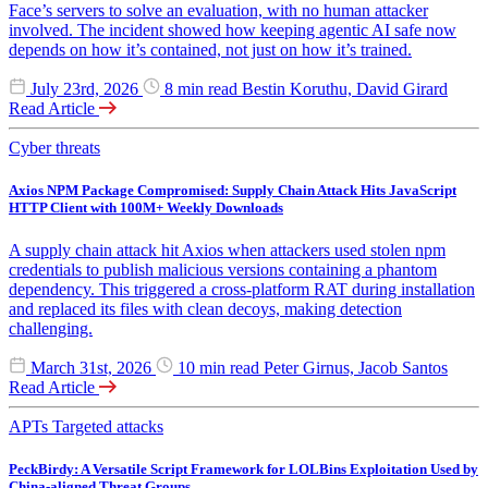
Face’s servers to solve an evaluation, with no human attacker
involved. The incident showed how keeping agentic AI safe now
depends on how it’s contained, not just on how it’s trained.
July 23rd, 2026
8 min read
Bestin Koruthu, David Girard
Read Article
Cyber threats
Axios NPM Package Compromised: Supply Chain Attack Hits JavaScript
HTTP Client with 100M+ Weekly Downloads
A supply chain attack hit Axios when attackers used stolen npm
credentials to publish malicious versions containing a phantom
dependency. This triggered a cross-platform RAT during installation
and replaced its files with clean decoys, making detection
challenging.
March 31st, 2026
10 min read
Peter Girnus, Jacob Santos
Read Article
APTs
Targeted attacks
PeckBirdy: A Versatile Script Framework for LOLBins Exploitation Used by
China-aligned Threat Groups