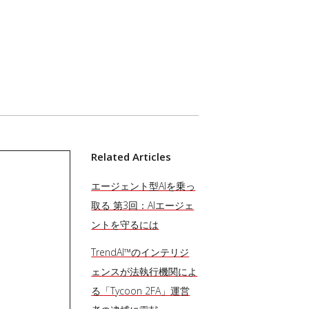
Related Articles
エージェント型AIを乗っ
取る 第3回：AIエージェ
ントを守るには
TrendAI™のインテリジ
ェンスが法執行機関によ
る「Tycoon 2FA」運営