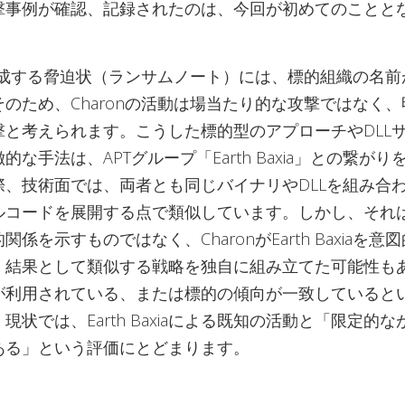
撃事例が確認、記録されたのは、今回が初めてのことと
が作成する脅迫状（ランサムノート）には、標的組織の名
のため、Charonの活動は場当たり的な攻撃ではなく
撃と考えられます。こうした標的型のアプローチやDLL
的な手法は、APTグループ「Earth Baxia」との繋が
際、技術面では、両者とも同じバイナリやDLLを組み合
ルコードを展開する点で類似しています。しかし、それ
係を示すものではなく、CharonがEarth Baxiaを意
、結果として類似する戦略を独自に組み立てた可能性も
が利用されている、または標的の傾向が一致していると
現状では、Earth Baxiaによる既知の活動と「限定的
ある」という評価にとどまります。