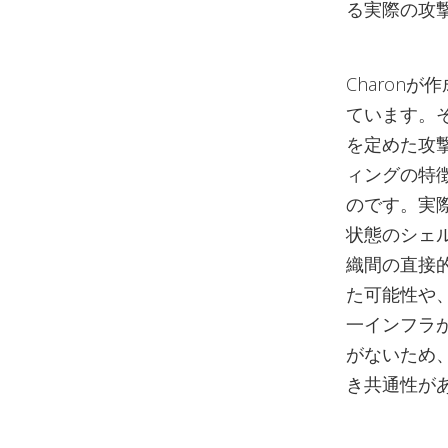
る実際の攻
Charon
ています。そ
を定めた攻
ィングの特徴
のです。実
状態のシェ
織間の直接的関
た可能性や
一インフラ
がないため、
き共通性が