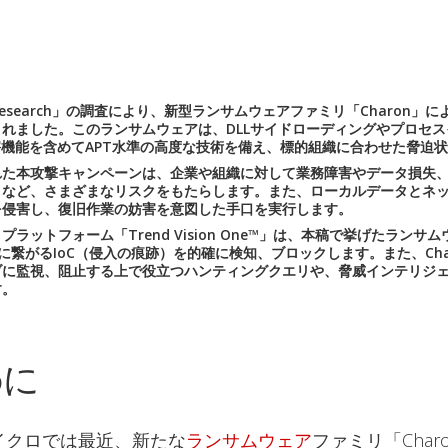
 Research」の調査により、新型ランサムウェアファミリ「Charon」
れました。このランサムウェアは、DLLサイドローディングやプロセ
害機能を含めてAPT水準の高度な技術を備え、標的組織に合わせた脅迫
れた本攻撃キャンペーンは、企業や組織に対して業務障害やデータ損失
トなど、さまざまなリスクをもたらします。また、ローカルデータとネ
を侵害し、復旧作業の妨害を意図した手口を実行します。
プラットフォーム「Trend Vision One™」は、本稿で挙げたランサム
n」に繋がるIoC（侵入の痕跡）を的確に検知、ブロックします。また、Cha
ブに監視、阻止する上で役立つハンティングクエリや、脅威インテリジ
す。
めに
イクロでは最近、新たな
ランサムウェア
ファミリ「Char