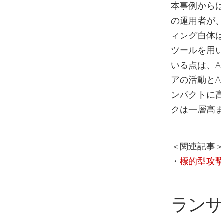
本事例から
の運用者が、
ィング自体は
ツールを用
いる点は、
アの活動と
ンパクトに
クは一層高
＜関連記事
・
標的型攻
ランサ