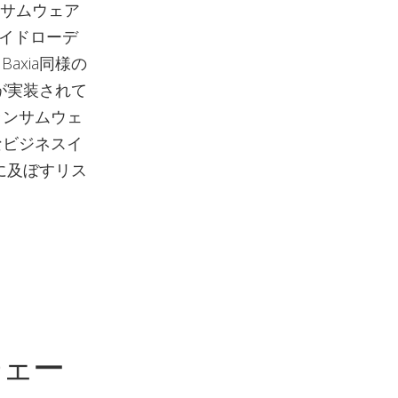
ンサムウェア
サイドローデ
axia同様の
が実装されて
ランサムウェ
なビジネスイ
に及ぼすリス
チェー