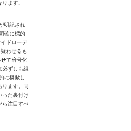
なります。
前が明記され
、明確に標的
サイドローデ
りを疑わせるも
わせて暗号化
は必ずしも組
図的に模倣し
あります。同
いった裏付け
ながら注目すべ