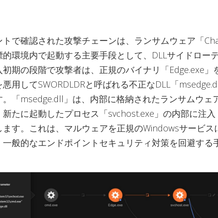
トで確認された攻撃チェーンは、ランサムウェア「Cha
標的環境内で起動する主要手段として、DLLサイドロー
初期の段階で攻撃者は、正規のバイナリ「Edge.exe
用してSWORDLDRと呼ばれる不正なDLL「msedge.d
。「msedge.dll」は、内部に格納されたランサムウ
新たに起動したプロセス「svchost.exe」の内部に注
ます。これは、マルウェアを正規のWindowsサービス
、一般的なエンドポイントセキュリティ対策を回避する