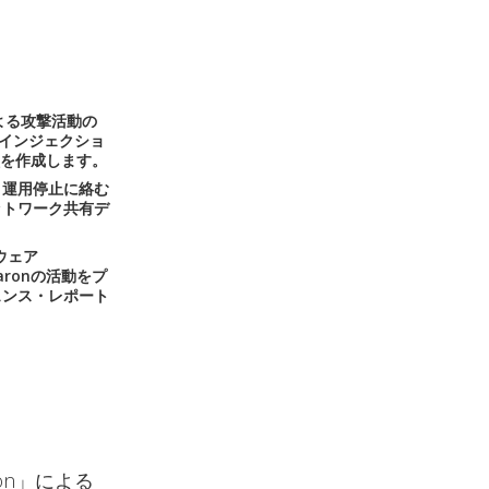
による攻撃活動の
スインジェクショ
状を作成します。
、運用停止に絡む
ットワーク共有デ
ウェア
ronの活動をプ
ェンス・レポート
on」による