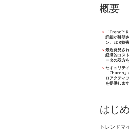
概要
「Trend™
詳細が解明さ
ン、EDR妨
最近発見さ
経済的コス
ータの双方
セキュリティ
「Charo
ロアクティ
を提供しま
はじ
トレンドマ