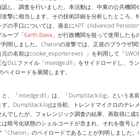
確認し、調査を行いました。本活動は、中東の公共機関
型攻撃に相当します。その技術詳細を分析したところ、特
手口については、過去にAPT（Advanced Persistent 
グループ「
Earth Baxia
」が行政機関を狙って使用したも
判明しました。Charonの攻撃では、正規のブラウザ
e（元の名前はcookie_exporter.exe）」を利用して「SW
なDLLファイル「msedge.dll」をサイドロードし、ラ
n」のペイロードを展開します。
、「msedge.dll」は、「DumpStack.log」という
す。DumpStack.logは当初、トレンドマイクロのテ
せんでしたが、フォレンジック調査の結果、再取得に成
には暗号化状態のシェルコードが含まれ、それを復号し
「Charon」のペイロードであることが判明しました。Ch