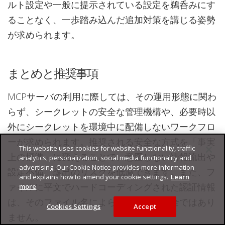
ルト設定や一般に提示されている設定を鵜呑みにす
ることなく、一歩踏み込んだ追加対策を講じる姿勢
が求められます。
まとめと推奨事項
MCPサーバの利用に際しては、その運用形態に関わ
らず、シークレットの安全な管理機構や、必要時以
外にシークレットを環境中に配備しないワークフロ
ーが求められます。推奨される安全な方式を「事実
This website uses cookies for website functionality, traffic
上の標準」に変えることで、意図しない情報流出や
analytics, personalization, social media functionality and
advertising. Our Cookie Notice provides more information
設定不備、露出のリスクを低減できます。また、フ
and explains how to amend your cookie settings.
Learn
ァイルに平文でハードコーディングされた認証情報
more
は、そのファイル名によらず、決して安全ではあり
Cookies Settings
Accept
ません。