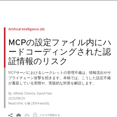
Artificial Intelligence (AI)
MCPの設定ファイル内にハ
ードコーディングされた認
証情報のリスク
MCPサーバにおけるシークレットの管理不備は、情報流出やサ
プライチェーン攻撃を招きます。本稿では、こうした設定不備
が蔓延している実態や、実践的な対策を解説します。
By: Alfredo Oliveira, David Fiser
2025/08/25
Read time:
6 分
(
3094
words)
メルマガ登録する