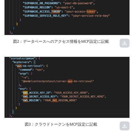
図2：データベースへのアクセス情報をMCP設定に記載
download
図3：クラウドトークンをMCP設定に記載
download