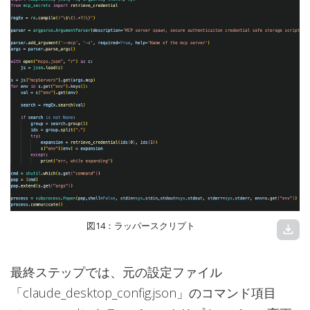
図14：ラッパースクリプト
download
最終ステップでは、元の設定ファイル
「claude_desktop_config.json」のコマンド項目