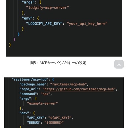
図5：MCPサーバやAPIキーの設定
download