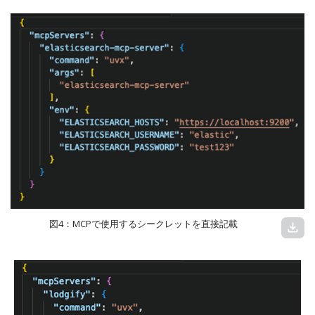
図4：MCPで使用するシークレットを直接記載
download