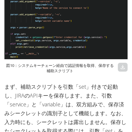
図10：システムキーチェーン経由で認証情報を取得、保存する
download
補助スクリプト
まず、補助スクリプトを引数「set」付きで起動
し、JIRAのAPIキーを保存します。また、引数
「service」と「variable」は、双方組みで、保存済
みシークレットの識別子として機能します。なお、
入力時にも、シークレットは露出しません。保存し
たシークレットを取得する際には、引数「get」を