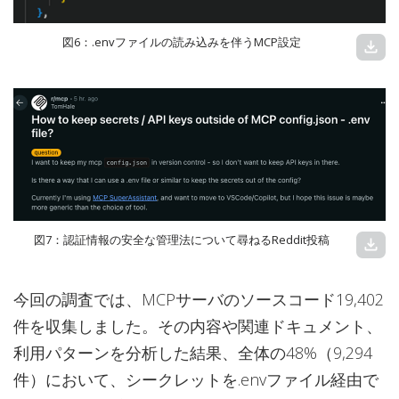
図6：.envファイルの読み込みを伴うMCP設定
download
図7：認証情報の安全な管理法について尋ねるReddit投稿
download
今回の調査では、MCPサーバのソースコード19,402
件を収集しました。その内容や関連ドキュメント、
利用パターンを分析した結果、全体の48%（9,294
件）において、シークレットを.envファイル経由で