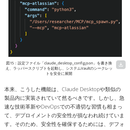
図15：設定ファイル「claude_desktop_config.json」を書き換
download
え、ラッパースクリプトを起動し、システムVaultのシークレッ
トを安全に展開
本来、こうした機能は、Claude Desktopや類似の
製品内に実装されていて然るべきです。しかし、急
速な技術革新やDevOpsでの不適切な習慣も相まっ
て、デプロイメントの安全性が損なわれ続けていま
す。そのため、安全性を確保するためには、デフォ