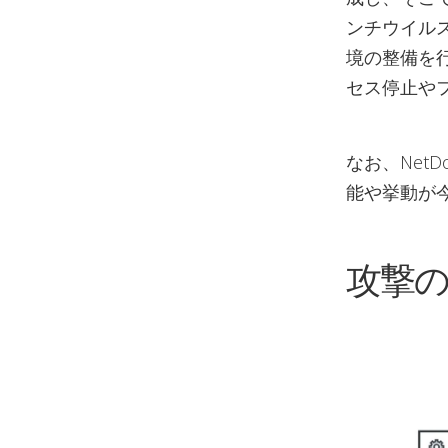
ンチウイル
境の整備を
セス停止や
なお、Net
能や挙動が
攻撃