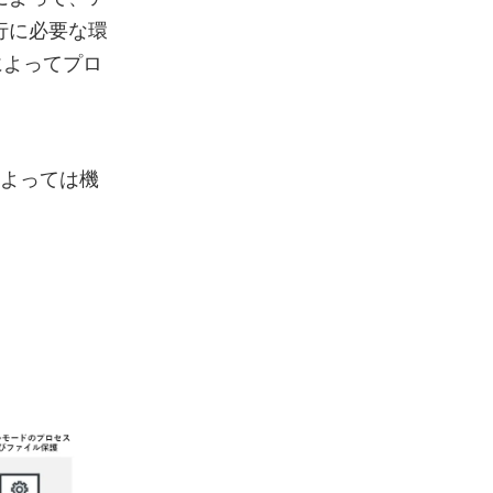
行に必要な環
によってプロ
によっては機
。