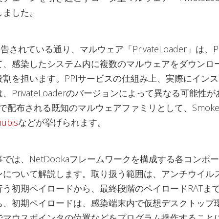
しました。
告されている通り、マルウェア「PrivateLoader」は、
て、感染したシステム内に複数のマルウェアをダウンロ
役割を担います。PPIサービスの仕組み上、実際にイン
、PrivateLoaderのバージョンによって異なる可能性
スで配布される既知のマルウェアファミリとして、SmokeLo
ubis
などが挙げられます。
では、NetDookaフレームワークを構成する各コンポ
ンについて解説します。取り扱う範囲は、アンチウイル
行う初期ペイロードから、最終段階のペイロードRATま
ち、初期ペイロードは、感染端末内で仮想デスクトップ
でマウスポインタの位置などをプログラム操作すること