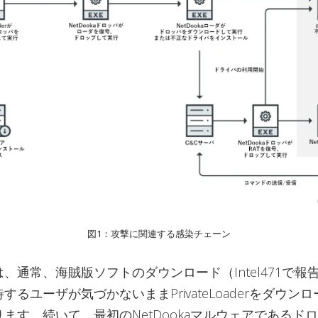
図1：攻撃に関連する感染チェーン
、通常、海賊版ソフトのダウンロード（Intel471で報
するユーザが気づかないままPrivateLoaderをダウン
ます。続いて、最初のNetDookaマルウェアであるド