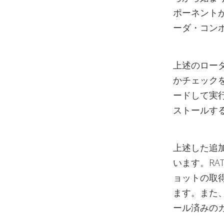
ポーネントが
ーダ・コン
上述のロー
かチェック
ードして実
ストールす
上述した追
います。R
ョットの取
ます。また
ール済みの