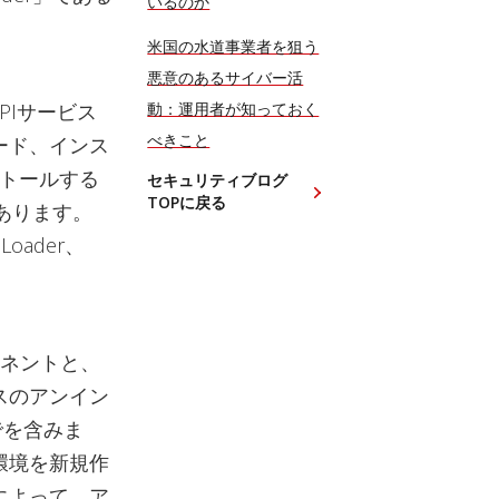
いるのか
米国の水道事業者を狙う
悪意のあるサイバー活
PPIサービス
動：運用者が知っておく
べきこと
ード、インス
ストールする
セキュリティブログ
TOPに戻る
があります。
ader、
ーネントと、
スのアンイン
でを含みま
環境を新規作
によって、ア