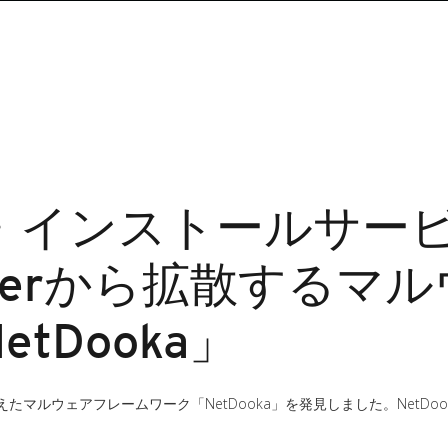
・インストールサー
Loaderから拡散する
tDooka」
マルウェアフレームワーク「NetDooka」を発見しました。NetDo