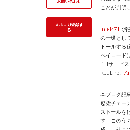
お問い合わせ
ことが判明
メルマガ登録す
Intel471
で報
る
の一環とし
トールする
ペイロードは
PPIサービ
RedLine、
An
本ブログ記事
感染チェー
ストールを
す。このう
成し、そこ