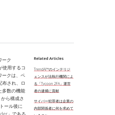
Related Articles
ワーク
アが使用するコ
TrendAI™のインテリジ
ワークは、ペ
ェンスが法執行機関によ
て配布され、ロ
る「Tycoon 2FA」運営
た多数の機能
者の逮捕に貢献
ントから構成さ
サイバー犯罪者は企業の
ストール後に
内部関係者に何を求めて
der」である