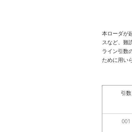
本ローダが
スなど、難
ライン引数
ために用い
引数
001