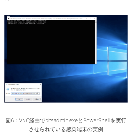
図6：VNC経由でbitsadmin.exeとPowerShellを実行
させられている感染端末の実例