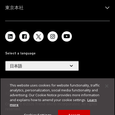
東京本社
Select a language
expand_more
日本語
This website uses cookies for website functionality, traffic
プライバシー
Legal
analytics, personalization, social media functionality and
利用規約
サイトマップ
advertising. Our Cookie Notice provides more information
and explains how to amend your cookie settings.
Learn
Copyright ©2026 Trend Micro Incorporated. All rights
more
reserved.