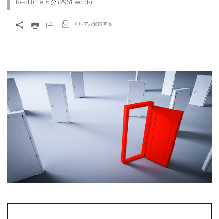
Read time:
6 分
(
2961
words)
メルマガ登録する