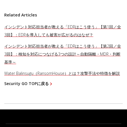
Related Articles
インシデント対応担当者が教える「EDRはこう使う」【第1回／全
3回】：EDRを導入しても被害が広がるのはなぜ？
インシデント対応担当者が教える「EDRはこう使う」【第2回／全
3回】：検知を対応につなげる3つの設計～自動隔離・MDR・判断
基準～
Water Balinsugu（RansomHouse）とは？攻撃手法や特徴を解説
Security GO TOPに戻る