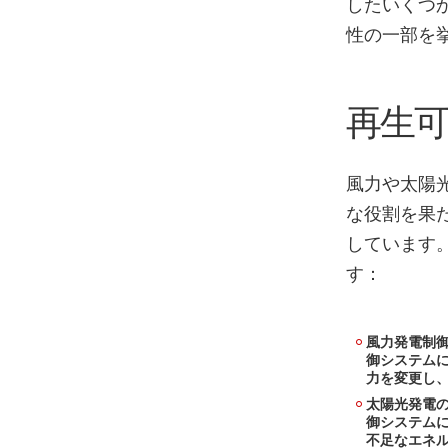
したいくつ
性の一部を
再生
風力や太陽
な役割を果
しています
す：
風力発電制
御システム
力を変更し
太陽光発電
御システム
不足なエネ