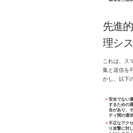
先進的
理シ
これは、ス
集と送信を
かし、以下
安全でない通
するための
合があり、
ティ間の通
不正なアクセ
り攻撃に対し