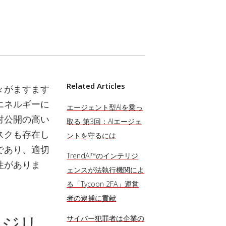
Related Articles
々がますます
エネルギーに
エージェント型AIを乗っ
対公開の高い
取る 第3回：AIエージェ
スクも存在し
ントを守るには
であり、適切
TrendAI™のインテリジ
性がありま
ェンスが法執行機関によ
る「Tycoon 2FA」運営
者の逮捕に貢献
レジリ
サイバー犯罪者は企業の