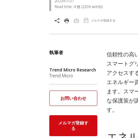
2023/07/27
Read time:
4 分
(
2206
words)
メルマガ登録する
執筆者
信頼性の高
スマートグ
Trend Micro Research
アクセスす
Trend Micro
エネルギー
ます。スマ
お問い合わせ
な保護策が
す。
メルマガ登録す
る
エネ