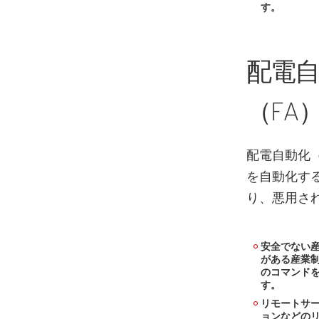
す。
配電自
（FA
配電自動化
を自動化す
り、悪用さ
安全でない産
がある産業
のコマンドを
す。
リモートサー
ョンなどの