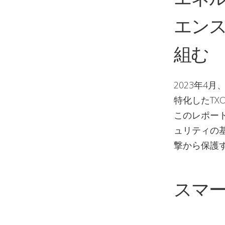
エン
組む
2023年4
特化したTXOn
このレポー
ュリティの
撃から保護
スマ