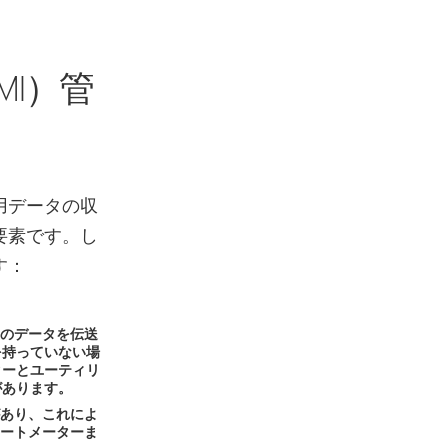
I）管
用データの収
要素です。し
す：
間のデータを伝送
を持っていない場
ターとユーティリ
があります。
があり、これによ
マートメーターま