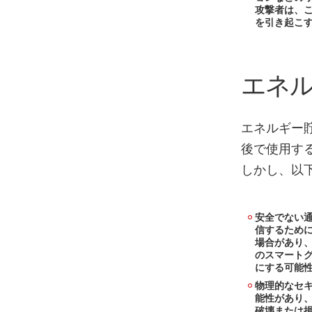
攻撃者は、こ
を引き起こ
エネ
エネルギー
後で使用す
しかし、以
安全でない
信するため
場合があり
のスマート
にする可能
物理的なセ
能性があり
破壊または